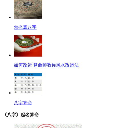
怎么算八字
如何改运 算命师教你风水改运法
八字算命
《八字》起名算命