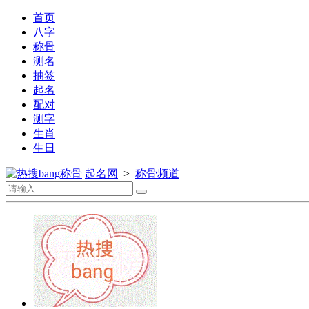
首页
八字
称骨
测名
抽签
起名
配对
测字
生肖
生日
称骨
起名网
>
称骨频道