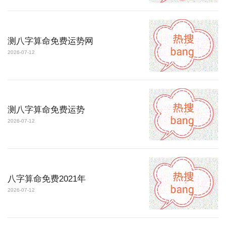
测八字算命免费运势网
2026-07-12
测八字算命免费运势
2026-07-12
八字算命免费2021年
2026-07-12