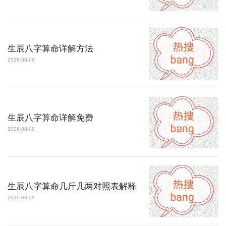
生辰八字算命详解方法
2026-08-08
生辰八字算命详解免费
2026-08-08
生辰八字算命几斤几两对照表解释
2026-08-08