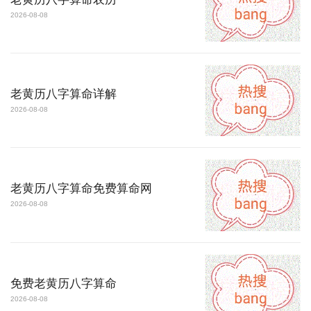
2026-08-08
老黄历八字算命详解
2026-08-08
老黄历八字算命免费算命网
2026-08-08
免费老黄历八字算命
2026-08-08