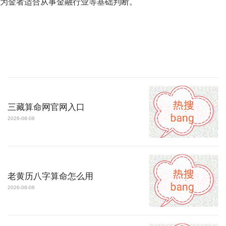
为金者适合从事金融行业等基础判断。
三藏算命网官网入口
2026-08-08
老黄历八字算命怎么用
2026-08-08