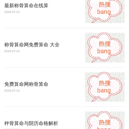
最新称骨算命在线算
2026-07-22
称骨算命网免费算命 大全
2026-07-22
免费算命网称骨算命
2026-07-22
秤骨算命与阴历命格解析