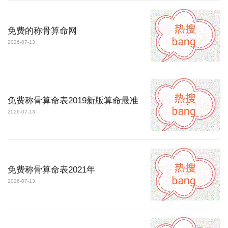
免费的称骨算命网
2026-07-13
免费称骨算命表2019新版算命最准
2026-07-13
免费称骨算命表2021年
2026-07-13