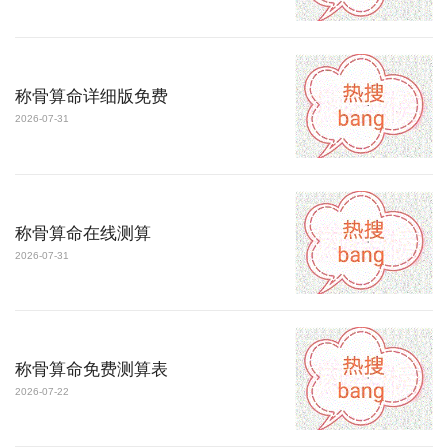
称骨算命详细版免费
2026-07-31
称骨算命在线测算
2026-07-31
称骨算命免费测算表
2026-07-22