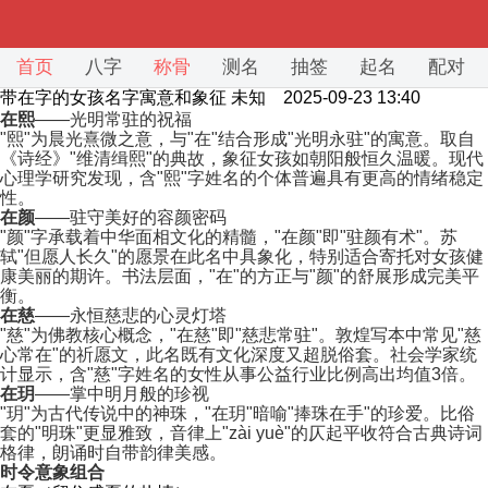
首页
八字
称骨
测名
抽签
起名
配对
带在字的女孩名字寓意和象征
未知 2025-09-23 13:40
在熙
——光明常驻的祝福
"熙"为晨光熹微之意，与"在"结合形成"光明永驻"的寓意。取自
《诗经》"维清缉熙"的典故，象征女孩如朝阳般恒久温暖。现代
心理学研究发现，含"熙"字姓名的个体普遍具有更高的情绪稳定
性。
在颜
——驻守美好的容颜密码
"颜"字承载着中华面相文化的精髓，"在颜"即"驻颜有术"。苏
轼"但愿人长久"的愿景在此名中具象化，特别适合寄托对女孩健
康美丽的期许。书法层面，"在"的方正与"颜"的舒展形成完美平
衡。
在慈
——永恒慈悲的心灵灯塔
"慈"为佛教核心概念，"在慈"即"慈悲常驻"。敦煌写本中常见"慈
心常在"的祈愿文，此名既有文化深度又超脱俗套。社会学家统
计显示，含"慈"字姓名的女性从事公益行业比例高出均值3倍。
在玥
——掌中明月般的珍视
"玥"为古代传说中的神珠，"在玥"暗喻"捧珠在手"的珍爱。比俗
套的"明珠"更显雅致，音律上"zài yuè"的仄起平收符合古典诗词
格律，朗诵时自带韵律美感。
时令意象组合