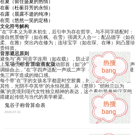
在夏（留住盛夏的热情）
在蘅（杜蘅芬芳的永恒）
在露（晨露不逝的纯净）
在莞（悠然一笑的定格）
文化符号解构
"在"字本义为草木初生，后引申为存在哲学。与不同字搭配时：
接自然景物字（如在枫、在雪）强调天人合一；配品德字（如在
柔、在雅）突出内在修为；连珍宝字（如在琛、在琳）则凸显珍
贵特质。
音形避忌原则
避免与"再"同音字连用（如在载），防止语义混淆。字形
鬼谷子称骨算命表女版
上，"在"的"土"部宜搭配灵动部首（如"汐""翎"）破除呆板感。声
调组合上，"在"字四声适配一声或二声字（如在安、在瑶），避
2026-07-31
免三声字造成的拗口感。
每个带"在"字的女孩名字都是时空胶囊，封存着父母"岁月不改
其性，光阴不夺其华"的永恒祝愿。从《楚辞》"纫秋兰以为
佩"的意境到现代女性独立精神的表达，这个看似简单的汉字能
搭建起传统与当代的美学桥梁。
鬼谷子称骨算命表
2026-07-31