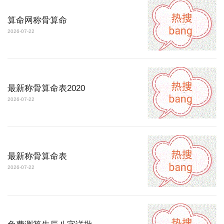
算命网称骨算命
2026-07-22
最新称骨算命表2020
2026-07-22
最新称骨算命表
2026-07-22