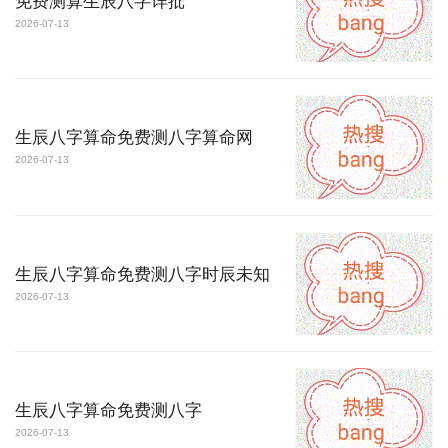
免费测算生辰八字详批
2026-07-13
生辰八字算命免费测八字算命网
2026-07-13
生辰八字算命免费测八字时辰未知
2026-07-13
生辰八字算命免费测八字
2026-07-13