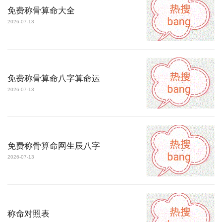
免费称骨算命大全
2026-07-13
免费称骨算命八字算命运
2026-07-13
免费称骨算命网生辰八字
2026-07-13
称命对照表