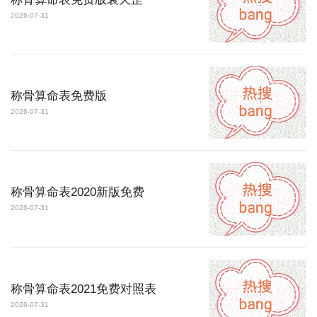
2026-07-31
称骨算命表免费版
2026-07-31
称骨算命表2020新版免费
2026-07-31
称骨算命表2021免费对照表
2026-07-31