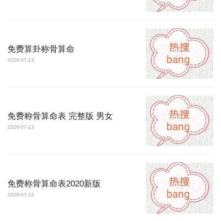
免费算卦称骨算命
2026-07-13
免费称骨算命表 完整版 男女
2026-07-13
免费称骨算命表2020新版
2026-07-13