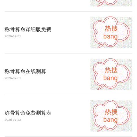
称骨算命详细版免费
2026-07-31
称骨算命在线测算
2026-07-31
称骨算命免费测算表
2026-07-22