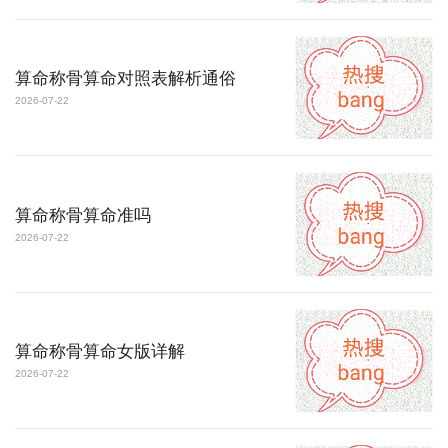
算命称骨算命对照表解析通俗
2026-07-22
算命称骨算命准吗
2026-07-22
算命称骨算命女版详解
2026-07-22