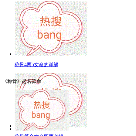
称骨4两5女命的详解
《称骨》起名算命