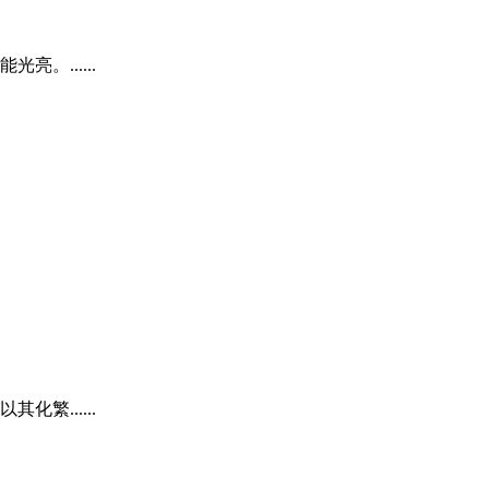
......
......