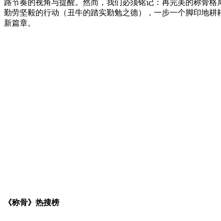
路节奏的视角与提醒。然而，我们必须铭记：再完美的称骨格局
勤劳坚毅的行动（丑牛的踏实勤勉之德），一步一个脚印地耕耘
新篇章。
《称骨》热搜榜