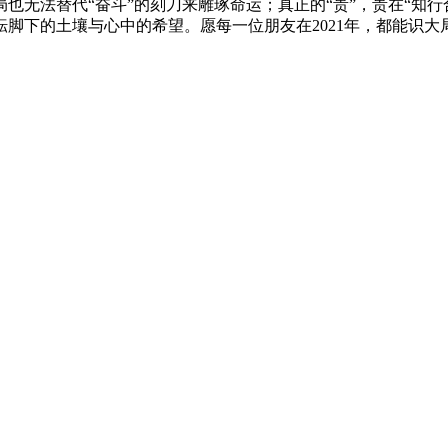
也无法替代“奋斗”的刻刀来雕琢命运；真正的“贵”，贵在“知
脚下的土壤与心中的希望。愿每一位朋友在2021年，都能识