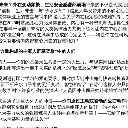
未来？外在变动频繁、生活安全感骤然崩塌
带来的不仅是现实之
序崩析、生计冲击）与“子水深恐”（信息大爆发带来的不确定性
关你职业上的吉星与祸事降临而是关乎内在稳定感的艰难找寻，
曾在2020时常感觉心力比身体更倦、内心有一种想抓却无法抓
何在那样一场前所未有的人类集体压力共振下练习让内在中心沉稳
)的“稳定舟”。这份在风暴中练成的心定之力——将是你在任何
然保有那份向内部核心归去的智慧能力！
社会力量构成的主流人群基架群”中的人们
人——你们的基架天生具备一定的抗压力、与现实周旋的适应性
由此淬炼出一连串真实的危机下的“应激反应”与“战略创造”的
规则进行即时学习的紧迫要求、面对供应链冲击如何快速转换资源
”与需要不断应水（子水的灵活变动）智慧相结合”在你们这群人中
个人数字副业;许多行业的资深从业人员因冲击而开始跨领域学习
来自庚子这巨大外力的冲击——
你们通过主动或被动的应变动作
辨别安全航道（信息识别及资源重组能力的提升）的社会中坚群体
炼化为实力成长的强锻炼与人生转向的潜在新开端！——它给了你
成为某种力量的源头!**