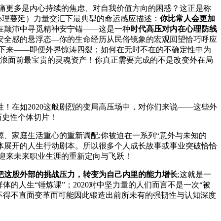
痛更多是内心持续的焦虑、对自我价值方向的困惑？这正是称
心理蔓延）力量交汇下最典型的命运感应描述：
你比常人会更加
在颠沛中寻觅精神安宁锚——这是一种
时代高压对内在心理防线
住安全感的悬浮态—你的生命经历从民俗镜象的宏观回望恰巧呼应
下来——即便外界惊涛四裂；如何在无时不在的不确定性中为
风浪面前最宝贵的灵魂资产！你真正需要完成的不是改变外在局
！在如2020这般剧烈的变局高压场中，对你们来说——这些外
历史性个体切片！
、家庭生活重心的重新调配;你被迫在一系列“意外与未知的
具体展开的人生行动剧本。所以很多个人成长故事或事业突破恰恰
并迎来未来职业生涯的重新定向与飞跃！
把这股外部的挑战压力，转变为自己内里的能力增长
;这就是一
的人生“锤炼课”；2020对中坚力量的人们而言不是一次“被
不得不直面变革而可能因此锻造出前所未有的强韧性与认知深度