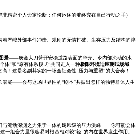
绝非精密个人命定论断；任何运途的舵终究在自己行动之手）
表着严峻外部事件冲击、规则的无情打破、生存压力及结构的淬
图景
——庚金大刀劈开安稳道路表面的坚壳、令内部流动的水
体”和“原有体系模式”共同走入一种
极限环境适应测试场域
高！这是名副其实的一场全社会性“压力与重塑”的大合奏！
长潜能——会与这场世界性的“剧本”共振出怎样的独特群体人生
刀与流动深渊之力集于一体的飓风级的压力洪峰——你可能会体
这一组合力量很容易对根基相对较“轻”的内在世界发生作用。