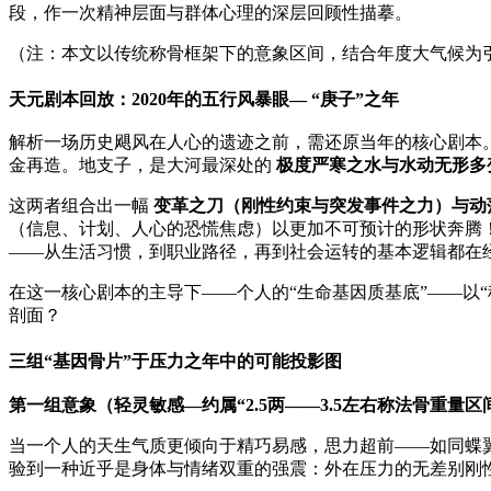
段，作一次精神层面与群体心理的深层回顾性描摹。
（注：本文以传统称骨框架下的意象区间，结合年度大气候为
天元剧本回放：2020年的五行风暴眼— “庚子”之年
解析一场历史飓风在人心的遗迹之前，需还原当年的核心剧本。2
金再造。地支子，是大河最深处的
极度严寒之水与水动无形多
这两者组合出一幅
变革之刀（刚性约束与突发事件之力）与动
（信息、计划、人心的恐慌焦虑）以更加不可预计的形状奔腾！
——从生活习惯，到职业路径，再到社会运转的基本逻辑都在
在这一核心剧本的主导下——个人的“生命基因质基底”——以
剖面？
三组“基因骨片”于压力之年中的可能投影图
第一组意象（轻灵敏感—约属“2.5两——3.5左右称法骨重量
当一个人的天生气质更倾向于精巧易感，思力超前——如同蝶
验到一种近乎是身体与情绪双重的强震：外在压力的无差别刚性