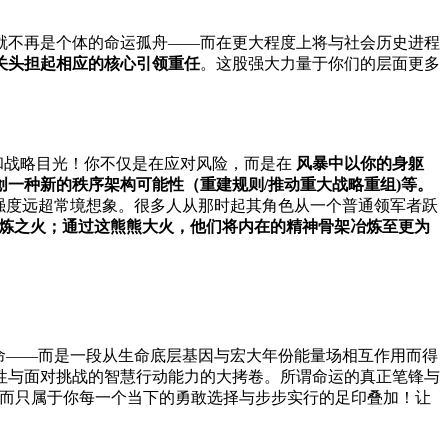
就不再是个体的命运孤舟——而在更大程度上将与社会历史进程
关头担起相应的核心引领重任
。这股强大力量于你们的层面更多
勇和战略目光！你不仅是在应对风险，而是在
风暴中以你的身躯
一种新的秩序架构可能性（重建规则/推动重大战略重组)等。
考强度远超常境想象。很多人从那时起其角色从一个普通领军者跃
炼之火；通过这熊熊大火，他们将内在的精神骨架冶炼至更为
命——而是一段从生命底层基因与宏大年份能量场相互作用而得
韧性与面对挑战的智慧行动能力的大拷卷。所谓命运的真正笔锋与
—而只属于你每一个当下的勇敢选择与步步实行的足印叠加！让