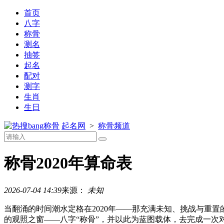
首页
八字
称骨
测名
抽签
起名
配对
测字
生肖
生日
称骨
起名网
>
称骨频道
称骨2020年算命表
2026-07-04 14:39
来源：
未知
当翻涌的时间潮水定格在2020年——那充满未知、挑战与重
的观照之窗——八字“称骨”，并以此为蓝图载体，去完成一次