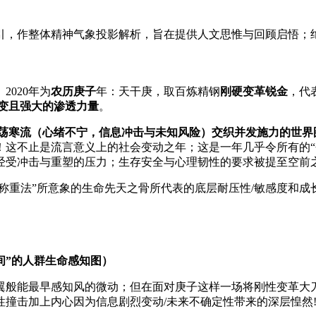
引，作整体精神气象投影解析，旨在提供人文思惟与回顾启悟；
020年为
农历庚子
年：天干庚，取百炼精钢
刚硬变革锐金
，代
变且强大的渗透力量
。
荡寒流（心绪不宁，信息冲击与未知风险）交织并发施力的世界
这不止是流言意义上的社会变动之年；这是一年几乎令所有的“个
经受冲击与重塑的压力；生存安全与心理韧性的要求被提至空前之
“称重法”所意象的生命先天之骨所代表的底层耐压性/敏感度和成
区间”的人群生命感知图）
翼般能最早感知风的微动；但在面对庚子这样一场将刚性变革大
撞击加上内心因为信息剧烈变动/未来不确定性带来的深层惶然!