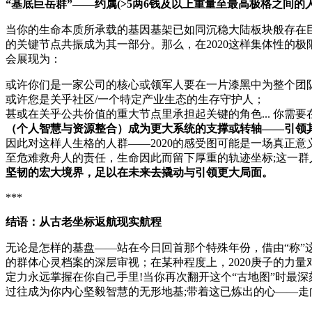
“基底巨岳群”——约属(>5两6钱及以上重量至最高极格之间的
当你的生命本质所承载的基因基架已如同沉稳大陆板块般存在
的关键节点共振成为其一部分。那么，在2020这样集体性的
会展现为：
或许你们是一家公司的核心或领军人要在一片漆黑中为整个团
或许您是关乎社区/一个特定产业生态的生存守护人；
甚或在关乎公共价值的重大节点里承担起关键的角色... 你
（个人智慧与资源整合）成为更大系统的支撑或转轴——引领
因此对这样人生格的人群——2020的感受图可能是一场真正
至危难救舟人的责任，生命因此而留下厚重的轨迹坐标;这一群
坚韧的宏大境界，足以在未来去撬动与引领更大局面。
***
结语：从古老坐标返航现实航程
无论是怎样的基盘——站在今日回首那个特殊年份，借由“称
的群体心灵档案的深层审视；在某种程度上，2020庚子的力
定力永远掌握在你自己手里!当你再次翻开这个“古地图”时最
过往成为你内心坚毅智慧的无形地基;带着这已炼出的心——走