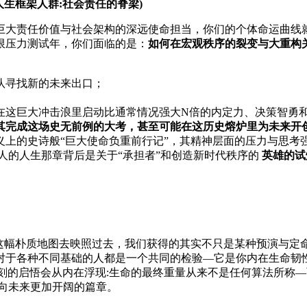
人生框架人群:社会责任的脊梁)
巨大责任价值与社会架构的深远使命担当，你们的个体命运曲线
极限压力测试年，你们面临的是：
如何在宏观秩序的裂变与大重构
队寻找新的未来出口；
需要在这巨大冲击浪里启动比通常情况强大N倍的内定力、决策智
其完成这场史无前例的大考，甚至可能在这历史熔炉里为未来开创
意义上的史诗般“巨大使命负重前行记”，其精神层面的压力与思
人的人生那章背后是关于“承担者”和创造新时代秩序的
英雄的试
”这幅朴质地图去映照过去，我们获得的其实不只是某种预演与定
量对于各种不同基础的人都是一个共同的检验—它是你内在生命
深刻的启悟会从内在浮现:生命的最终重量从来不是任何算法所称
向未来更加开阔的篇章。