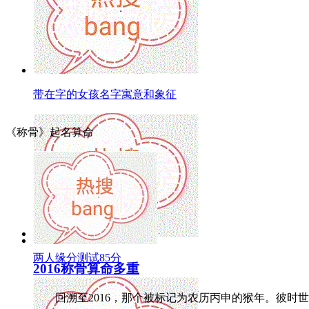
带在字的女孩名字寓意和象征
《称骨》起名算命
两人缘分测试85分
2016称骨算命多重
回溯至2016，那个被标记为农历丙申的猴年。彼时世界