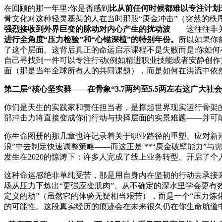
在回顾的那一年里:你是否感到
比从前任何时候都难以专注计划
骨文化对这种轻灵基架的人在当时那股“庚金冲击”（突然的秩
强烈接收到外界巨变的脉动对内心产生的扰动波
——这往往非
进行全角度“压力检验”和“心锚深植”的特别年份。
所以如果你
了这个层面。这背后真正的命运启示课程不是失败而是:你如
自己寻找到一件可以专注行动(例如精进职业技能或者安静创作
面（那是当年全球所有人的共同课题），而是如何在洪流中依
第二层“核心坚实群——在骨象“3.7两约至5.5两左右这广大
你们是天生的实践家和责任担当者，是撑起世界现实运行骨架的
部冲击力将直接变成你们行动与抉择层面的实景难题——并可能
你生命图册的那几章也许记录着关于职业路径的重塑、应对新
浪”中去制定快速调整策略——而这正是 **“庚金破壁能力
发生在2020的惊涛下：许多人完成了线上业务转型、开启了
这种命运感绝非单纯受苦，那是用自身内在坚韧的行动去承接
场从压力下炼出“更强应变肌肉”、从不确定的深水里学会更有效
定义的劫”（虽然它的体验无疑相当艰苦），而是一个“压力
的可能性。这段真实经历的痕迹会在未来很久仍在你生命航道中