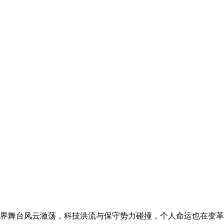
舞台风云激荡，科技洪流与保守势力碰撞，个人命运也在变革浪潮中起