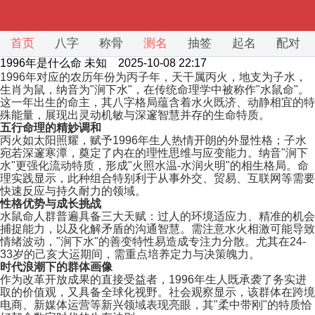
首页
八字
称骨
测名
抽签
起名
配对
1996年是什么命
未知 2025-10-08 22:17
1996年对应的农历年份为丙子年，天干属丙火，地支为子水，
生肖为鼠，纳音为"涧下水"，在传统命理学中被称作"水鼠命"。
这一年出生的命主，其八字格局蕴含着水火既济、动静相宜的特
殊能量，展现出灵动机敏与深邃智慧并存的生命特质。
五行命理的精妙调和
丙火如太阳照耀，赋予1996年生人热情开朗的外显性格；子水
宛若深邃寒潭，奠定了内在的理性思维与应变能力。纳音"涧下
水"更强化流动特质，形成"火照水温-水润火明"的相生格局。命
理实践显示，此种组合特别利于从事外交、贸易、互联网等需要
快速反应与持久耐力的领域。
性格优势与成长挑战
水鼠命人群普遍具备三大天赋：过人的环境适应力、精准的机会
捕捉能力，以及化解矛盾的沟通智慧。需注意水火相激可能导致
情绪波动，"涧下水"的善变特性易造成专注力分散。尤其在24-
33岁的己亥大运期间，需重点培养定力与决策魄力。
时代浪潮下的群体画像
作为改革开放成果的直接受益者，1996年生人既承袭了务实进
取的价值观，又具备全球化视野。社会观察显示，该群体在跨境
电商、新媒体运营等新兴领域表现亮眼，其"柔中带刚"的特质恰