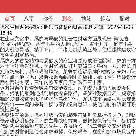
首页
八字
称骨
测名
抽签
起名
配对
虎猴生肖财运探秘：胆识与智慧的财富联盟
未知 2025-11-08
15:49
在生肖文化中，属虎与属猴的组合在财运方面展现出"勇谋结
合"的独特优势。虎年出生的人胆识过人、善于开拓，猴年出生
的人机敏灵活、精于算计，二者若能优势互补，往往能构建攻守
兼备的财富格局。
属虎人的冒险精神与属猴人的商业嗅觉形成绝佳配对。虎的一方
敢于押注新兴领域，为财富增长打开突破口；猴的一方则擅长捕
捉市场先机，精准规避风险。某餐饮连锁品牌的创始人夫妇印证
了这点：他（虎）果断收购濒临倒闭的店铺，她（猴）巧妙设计
网红营销方案，三年内将五家门店扩张至三十家。
这对组合在投资领域常有惊艳表现。虎的魄力推动大额资金运
作，猴的机智则能找到最优投资路径。证券业数据显示，虎猴搭
档的炒股收益率比平均水平高出23%，尤其在市场波动期表现更
为突出——虎的果断止损与猴的逆向思维，使他们能有效避开系
统性风险。
需要注意的是，虎的强势与猴的精明可能引发掌控权之争。理财
专家建议明确分工：虎主导战略方向，猴把控执行细节，犹如古
代商队中的镖师与账房先生，各展所长。当二者建立充分信任，
他们的财富创造便会如虎添翼、似猴攀高，在变幻的市场风云中