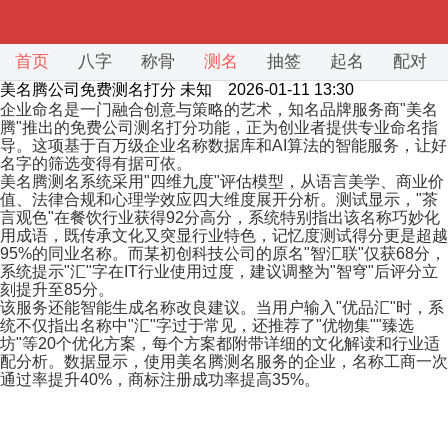
首页
八字
称骨
测名
抽签
起名
配对
美名腾公司免费测名打分
未知 2026-01-11 13:30
企业命名是一门融合创意与策略的艺术，知名品牌服务商"美名
腾"推出的免费公司测名打分功能，正为创业者提供专业命名指
导。这项基于百万级企业名称数据库和AI算法的智能服务，让好
名字的筛选变得有据可依。
美名腾测名系统采用"四维九度"评估模型，从语言美学、商业价
值、法律合规和心理学效应四大维度展开分析。测试显示，"茶
言观色"在餐饮行业获得92分高分，系统特别指出该名称巧妙化
用成语，既传承文化又突显行业特色，记忆度测试得分更是超越
95%的同业名称。而某初创科技公司的原名"智汇联"仅获68分，
系统提示"汇"字在IT行业使用过度，建议调整为"智穹"后评分立
刻提升至85分。
该服务还能智能生成名称改良建议。当用户输入"优品汇"时，系
统不仅指出名称中"汇"字过于常见，还推荐了"优物集""臻选
坊"等20个优化方案，每个方案都附带详细的文化解读和行业适
配分析。数据显示，使用美名腾测名服务的企业，名称工商一次
通过率提升40%，商标注册成功率提高35%。