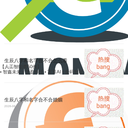
生辰八字和名字合不合怎么看
【人工智能类50例】
2026-08-01
• 智鑫未来 • 慧盈科技 • 富算AI • 金码智能 • 聚宝算法
生辰八字和名字合不合婚姻
2026-08-01