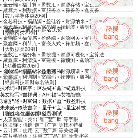
• 金云端 • 福计算 • 盈数汇 • 财源存储 • 宝云鑫
• 聚算力 • 利数据 • 富服务器 • 禄备份 • 鑫灾备
【芯片半导体类20例】
• 金芯科技 • 福晶源 • 盈硅谷 • 财源纳米 • 宝蚀刻
• 聚光鑫 • 利导体 • 富晶圆 • 禄封装 • 鑫制程
测名字生辰八字起名免费
【物联网类20例】
2026-08-01
• 金物联 • 福传感 • 盈终端 • 财源网关 • 宝协议
• 聚鑫网 • 利节点 • 富嵌入式 • 禄射频 • 鑫识别
【大数据类20例】
• 金数汇 • 福分析 • 盈挖掘 • 财源可视化 • 宝算法
• 聚鑫库 • 利清洗 • 富建模 • 禄预测 • 鑫治理
【5G通信类20例】
• 金信通 • 福基站 • 盈带宽 • 财源频谱 • 宝天线
测名字生辰八字免费查询
• 聚鑫波 • 利调制 • 富编码 • 禄传输 • 鑫网络
2026-08-01
【经典科技旺财命名法则】
技术词+财富字：区块链+"鑫"=链鑫科技
英文缩写+吉祥词：AI+"福"=艾福智能
功能描述+财富词：数据+"盈"=数盈科技
未来感+传统吉字：量子+"宝"=量宝科技
测姓名生辰八字免费测试
【行业特色命名技巧】
• 人工智能：突出"智""慧""脑"等字眼
2026-07-23
• 区块链：强调"链""币""算"等技术特征
• 云计算：使用"云""数""算"等关键词
• 芯片半导体：注重"芯""晶""硅"等专业字