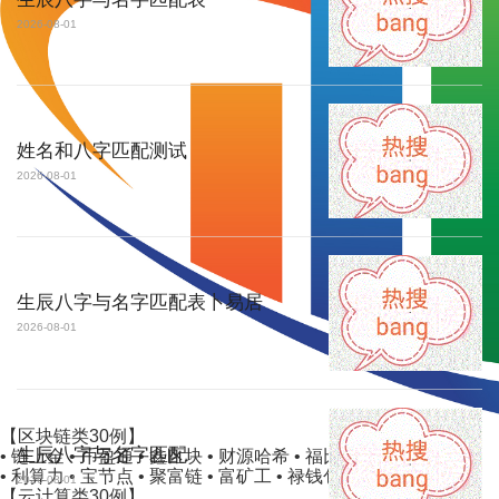
2026-08-01
姓名和八字匹配测试
2026-08-01
生辰八字与名字匹配表卜易居
2026-08-01
【区块链类30例】
生辰八字与名字匹配
• 链上金 • 币盈通 • 鑫区块 • 财源哈希 • 福比特
• 利算力 • 宝节点 • 聚富链 • 富矿工 • 禄钱包
2026-08-01
【云计算类30例】