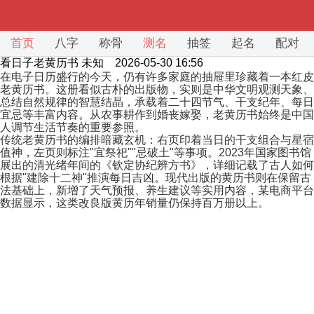
首页
八字
称骨
测名
抽签
起名
配对
看日子老黄历书
未知 2026-05-30 16:56
在电子日历盛行的今天，仍有许多家庭的抽屉里珍藏着一本红皮
老黄历书。这册看似古朴的出版物，实则是中华文明观测天象、
总结自然规律的智慧结晶，承载着二十四节气、干支纪年、每日
宜忌等丰富内容。从农事耕作到婚丧嫁娶，老黄历书始终是中国
人调节生活节奏的重要参照。
传统老黄历书的编排暗藏玄机：右页印着当日的干支组合与星宿
值神，左页则标注"宜祭祀""忌破土"等事项。2023年国家图书馆
展出的清光绪年间的《钦定协纪辨方书》，详细记载了古人如何
根据"建除十二神"推演每日吉凶。现代出版的黄历书则在保留古
法基础上，新增了天气预报、养生建议等实用内容，某电商平台
数据显示，这类改良版黄历年销量仍保持百万册以上。