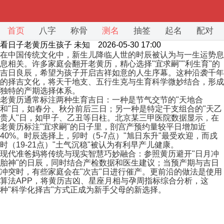
首页
八字
称骨
测名
抽签
起名
配对
看日子老黄历生孩子
未知 2026-05-30 17:00
在中国传统文化中，新生儿降临人世的时辰被认为与一生运势息
息相关。许多家庭会翻开老黄历，精心选择"宜求嗣""利生育"的
吉日良辰，希望为孩子开启吉祥如意的人生序幕。这种沿袭千年
的择吉文化，将天干地支、五行生克与生育科学微妙结合，形成
独特的产期选择体系。
老黄历通常标注两种生育吉日：一种是节气交节的"天地合
和"日，如春分、秋分前后三日；另一种是特定干支组合的"天乙
贵人"日，如甲子、乙丑等日柱。北京某三甲医院数据显示，在
老黄历标注"宜求嗣"的日子里，剖宫产预约量较平日增加近
40%。时辰选择上，卯时（5-7点）"旭日东升"最受欢迎，而戌
时（19-21点）"土气沉稳"被认为有利早产儿健康。
现代准爸妈将传统与现实智慧巧妙融合：参照黄历避开"日月冲
胎神"的日辰，同时结合产检数据和医生建议；当预产期与吉日
冲突时，有些家庭会在"次吉"日进行催产。更前沿的做法是使用
算法APP，将黄历吉凶、星座月相与孕周指标综合分析，这
种"科学化择吉"方式正成为新手父母的新选择。