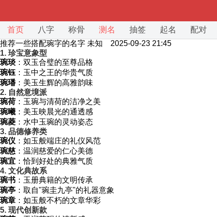
首页
八字
称骨
测名
抽签
起名
配对
推荐一些搭配琬字的名字
未知 2025-09-23 21:45
1. 珍宝意象型
琬琰
：双玉合璧的至尊品格
琬钰
：玉中之王的华贵气质
琬璠
：美玉生辉的高雅韵味
2. 自然意境派
琬荷
：玉琬与清荷的洁净之美
琬曦
：美玉映晨光的通透感
琬菱
：水中玉琬的灵动姿态
3. 品德修养类
琬仪
：如玉般端庄的礼仪风范
琬慈
：温润慈爱的仁心美德
琬宜
：恰到好处的典雅气质
4. 文化典故系
琬书
：玉册典籍的文明传承
琬亭
：取自"琬圭九亭"的礼器意象
琬章
：如玉般不朽的文章华彩
5. 现代创新款