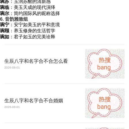
琬苏
：玉润苏醒的清新感
琬临
：美玉天成的现代演绎
琬尔
：简约国际风的昵称选择
6. 音韵雅致组
琬宁
：安宁如美玉的平和意境
琬颐
：养玉修身的生活哲学
琬如
：君子如玉的完美诠释
生辰八字和名字合不合怎么看
2026-08-01
生辰八字和名字合不合婚姻
2026-08-01