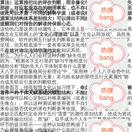
算法）运算推衍出的评价判断，而非像化学元素周期表检测缺失
那样，对应客观存在的物理事实，也不存在唯一正确结果，甚至
生辰八字和名字合不合
彼此可以矛盾；不同的解释学派（或者说程序员选择的判断数据
源算法结构体系差别很大）可以得出不同的结论——这一点本身
2026-08-01
提醒我们对报告的解读持保留心态。
这恰恰凸显这类活动属性上，它本质上是一个传统文化民俗体系
概念在互联网上的“
文化心理游戏”以及
“文化认同游戏”。虽然免
费网站、软件的测五行缺失判断看起来是“数据运行得到”的科学
呈现，但其根底源于一套有着深厚文化传统和逻辑推演方式、但
不是绝对确定无疑答案的文化知识系统。
生辰八字与名字匹配好吗
那么，为什么人们会对这种判断“缺失信息”的报告如此关心呢？
2026-08-01
因为，“检测名字五行里的“缺与平衡程度分布”，往往被联想用来
辅助分析“我的先天八字体制里有什么需要支持”——即所谓的“先
天八字五行能量格局分析理论”中，“喜用神（个人八字命势中比
较重要的辅助能量的元素）若与姓名缺的那些五行元素属性”吻
合或关联后引发的判断联想。
简单而言：传统智慧文化认知习惯下，
命盘八字是先天固定（被
生辰八字与名字匹配吉凶
看作一种个体天赋基础的模型结构）不能改变的“根基”
，而姓名
被当做可以精心定制以补根基偏弱（或者调节、协调先天倾向的
2026-08-01
失衡点）。所以这种测试被使用者常不自觉会将其看成对自己未
来命运能否优化的潜在判断参考依据。测出名字中“缺某行、或
者缺乏匹配特定命局中五行‘需要’”的属性类别结果，便成为测试
的最终输出结论，而“缺”，似乎成为个人生命完整度的理论薄弱
环节的提示暗示——这种认知联想构成了这种免费测评的文化魅
力心理根基层面，也是它为什么如此让用户有继续关注或者“想
生辰八字与名字匹配表