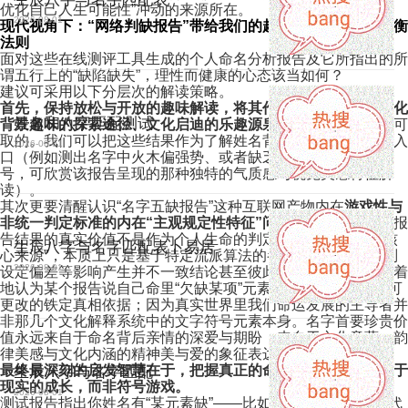
优化自己人生可能性”冲动的来源所在。
2026-08-01
现代视角下：“网络判缺报告”带给我们的趣味性与实用性的平衡
法则
面对这些在线测评工具生成的个人命名分析报告及它所指出的所
谓五行上的“缺陷缺失”，理性而健康的心态该当如何？
建议可采用以下分层次的解读策略。
首先，保持放松与开放的趣味解读，将其作为一种认识姓名文化
姓名和八字匹配测试
背景趣味的探索途径、文化启迪的乐趣源泉来参与
，这是完全可
取的。我们可以把这些结果作为了解姓名背后深层意涵的有趣入
2026-08-01
口（例如测出名字中火木偏强势、或者缺乏特定水柔性元素符
号，可欣赏该报告呈现的那种独特的气质感与视觉美感特征解
读）。
其次更要清醒认识“名字五缺报告”这种互联网产物内在
游戏性与
非统一判定标准的内在“主观规定性特征”问题
——要知晓网络报
告结果的真实价值不是作为个人生命的判定与“优化解决方案核
生辰八字与名字匹配表卜易居
心来源”，本质上只是基于特定流派算法的参考，可能受到规则
2026-08-01
设定偏差等影响产生并不一致结论甚至彼此矛盾；不可过于执着
地认为某个报告说自己命里“欠缺某项”元素是宿命一般固定不可
更改的铁定真相依据；因为真实世界里我们命运发展的主导者并
非那几个文化解释系统中的文字符号元素本身。名字首要珍贵价
值永远来自于命名背后亲情的深爱与期盼，来自于文化意蕴、韵
律美感与文化内涵的精神美与爱的象征表达本身。
最终最深刻的启发智慧在于，把握真正的命运补缺途径是立足于
生辰八字与名字匹配
现实的成长，而非符号游戏。
2026-08-01
测试报告指出你姓名有“某元素缺”——比如从报告中看出可能代