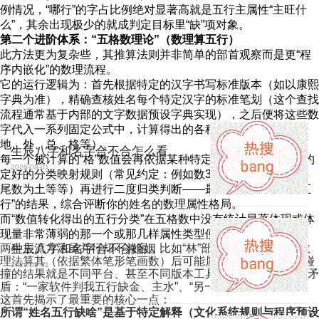
例情况，“哪行”的字占比例绝对显著高就是五行主属性“主旺什
么”，其余出现极少的就成判定目标里“缺”项对象。
第二个进阶体系：“五格数理论”（数理算五行）
此方法更为复杂些，其推算法则并非简单的部首观察而是更“程
序内嵌化”的数理流程。
它的运行逻辑为：首先根据特定的汉字书写标准版本（如以康熙
字典为准），精确查核姓名每个特定汉字的标准笔划（这个查找
流程通常基于内部的文字数据预设字典实现），之后便将这些数
字代入一系列固定公式中，计算得出的各种“格”的数字（天、
地、外、总、格等）。
生辰八字和名字合不合怎么看
每一个被计算的“格”数值会再依据某种特定的数序与五行之间约
2026-08-01
定好的分类映射规则（常见约定：例如数3尾视为属火，而数5
尾数为土等等）再进行二度归类判断——最终汇总这“数值转五
行”的结果，综合评断你的姓名的数理属性格局。
而“数值转化得出的五行分类”在五格数中没有统计显著体现或体
现量非常薄弱的那一个或那几样属性类型便由此标记上为“缺”。
生辰八字和名字合不合婚姻
两种主流方法虽并行却不兼容，比如“林”部首识别归“木”，按数
理法算其（依据繁体笔形笔画数）后可能属“金”。这两种规则碰
2026-08-01
撞的结果就是不同平台、甚至不同版本工具测出的结果会出现矛
盾：“一家软件判我五行缺金、主水”、“另一款却算出我缺火”。
这首先揭示了最重要的核心一点：
所谓“姓名五行缺啥”是基于特定解释（文化系统规则与程序预设