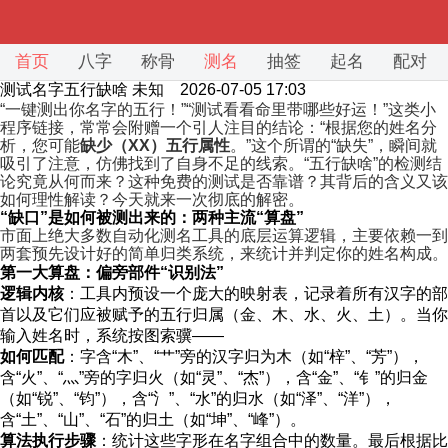
首页
八字
称骨
测名
抽签
起名
配对
测试名字五行缺啥
未知 2026-07-05 17:03
“一键测出你名字的五行！”“测试看看命里带哪些好运！”这类小
程序链接，常常会附赠一个引人注目的结论：“根据您的姓名分
析，您可能
缺少（XX）五行属性
。”这个所谓的“缺失”，瞬间就
吸引了注意，仿佛找到了自身不足的线索。“五行缺啥”的检测结
论究竟从何而来？这种免费的测试是否靠谱？其背后的含义又该
如何理性解读？今天就来一次彻底的解密。
“缺口”是如何被测出来的：两种主流“算盘”
市面上绝大多数自动化测名工具的底层运算逻辑，主要依赖一到
两套预先设计好的简单归类系统，来统计并判定你的姓名构成。
第一大算盘：偏旁部件“识别法”
逻辑内核
：工具内预设一个庞大的映射表，记录着所有汉字的部
首以及它们应被赋予的五行归属（金、木、水、火、土）。当你
输入姓名时，系统按图索骥——
如何匹配
：字含“木”、“艹”旁的汉字归为木（如“梓”、“芳”），
含“火”、“灬”旁的字归火（如“灵”、“杰”），含“金”、“钅”的归金
（如“锐”、“钧”），含“氵”、“水”的归水（如“泽”、“洋”），
含“土”、“山”、“石”的归土（如“坤”、“峰”）。
算法执行步骤
：统计这些字形在名字组合中的数量。最后根据比