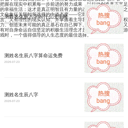
把握在现实中积累每一步前进的努力成果，以行动创造真正富足
的幸福生活；这才是真正明智且有力量的态度面对命运与名字之
文化象征关联时所选择的中道态度——它既有对传统文化的欣
测姓名生辰八字叫什么没字网
赏、又有理性的现实认知、并掌握着主导我们人生最终实现的权
2026-07-23
力、创造未来可能的真正基石在自己脚下。这样既有文化深度又
有对自身命运自信坚定的积极生活理念才是面对这个网络小测游
戏时，一个值得倡导的人生态度的最佳选择。
测姓名生辰八字算命运免费
2026-07-23
测姓名生辰八字
2026-07-23