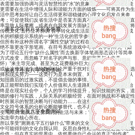
表需要加强协调与灵活智慧性的“水”的意象元素或显示个人可能
更需要在生活中增强人际和谐能力方面的锻炼——可将其作为生
活中思考如何让自己生活得更和谐稳健的心理文化启发点来参
考；可促使我们反省生活中是否某方面真不够圆融、待人过份直
率导致人际摩擦，或者在自我发展方面缺乏足够的变通弹性；将
测名字生辰八字起名免费
传统文化“五行互补协调”哲学转化成生活层面促进自己改进和成
长的积极提示系统的一种“生活化的哲学参照借鉴”。
2026-08-01
但所有补这种所谓名字“属性空缺”的过程在生活中的真实实施，
绝不靠更改字形笔画、在符号系统游戏中寻求“玄学的补完（如
为了理论五行中‘缺什么属性’而去换新字体笔画形态设计等简单
方式改变，而忽略了对名字的声与形、意的审美与人文关
怀）”来主导完成、甚至为之花费额外巨大的精力去重名折腾、
或让这些算法生成的数字结论严重干扰对日常重大人生的自主选
测名字生辰八字免费查询
择和现实努力——这类行为是本末倒置、对“姓名与命运”关系认
2026-08-01
知扭曲后的过激实践，不提倡去做的事情。
真正能帮助我们实现个人价值和人生道路顺畅的“补缺方案”，始
终是在现实社会中，个人的学习持续提升，知识技能的夯实，道
德的修行与实践，人际关系的积极经营，在面对挑战和不确定性
时所展示的智慧决断与行动能力……在这些层面，没有一种后天
文化符号体系的分析论断能够替代，也不具备决定作用，“改
测姓名生辰八字免费测试
变”它们才能真正改变我们的生活与未来；它们，才是命运的真
实主宰力核心所在。
2026-07-23
所以享受“测测名字五行缺什么”带来的文化乐趣，理解这趟旅程
中可能得到的文化自我认同、反思自身性格潜能或改进提示启发
价值；但在真实的世界中，依然要做自己命运的真正“创作者”，