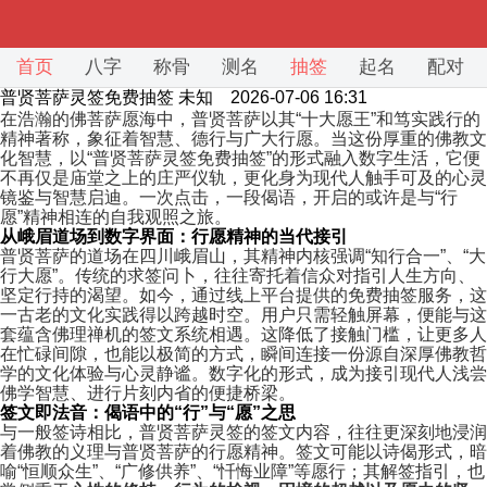
首页
八字
称骨
测名
抽签
起名
配对
普贤菩萨灵签免费抽签
未知 2026-07-06 16:31
在浩瀚的佛菩萨愿海中，普贤菩萨以其“十大愿王”和笃实践行的
精神著称，象征着智慧、德行与广大行愿。当这份厚重的佛教文
化智慧，以“普贤菩萨灵签免费抽签”的形式融入数字生活，它便
不再仅是庙堂之上的庄严仪轨，更化身为现代人触手可及的心灵
镜鉴与智慧启迪。一次点击，一段偈语，开启的或许是与“行
愿”精神相连的自我观照之旅。
从峨眉道场到数字界面：行愿精神的当代接引
普贤菩萨的道场在四川峨眉山，其精神内核强调“知行合一”、“大
行大愿”。传统的求签问卜，往往寄托着信众对指引人生方向、
坚定行持的渴望。如今，通过线上平台提供的免费抽签服务，这
一古老的文化实践得以跨越时空。用户只需轻触屏幕，便能与这
套蕴含佛理禅机的签文系统相遇。这降低了接触门槛，让更多人
在忙碌间隙，也能以极简的方式，瞬间连接一份源自深厚佛教哲
学的文化体验与心灵静谧。数字化的形式，成为接引现代人浅尝
佛学智慧、进行片刻内省的便捷桥梁。
签文即法音：偈语中的“行”与“愿”之思
与一般签诗相比，普贤菩萨灵签的签文内容，往往更深刻地浸润
着佛教的义理与普贤菩萨的行愿精神。签文可能以诗偈形式，暗
喻“恒顺众生”、“广修供养”、“忏悔业障”等愿行；其解签指引，也