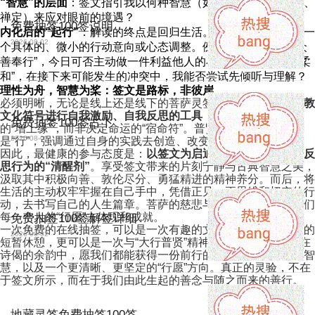
“智慧”的层面
：签文指引我以何种智慧（如忍耐、精进、布施、
禅定）来应对眼前的境遇？
免费抽签100签说明
内化后的“起行”
：解读的终点是回归生活。将签文启发转化为一
2026-08-02
个具体的、微小的行动意向或心态调整。例如，若签文提醒“众
善奉行”，今日可否主动做一件利益他人的小事？若提示“忍辱柔
和”，在接下来可能发生的冲突中，我能否尝试先倾听与理解？
理性为舟，智慧为桨：签文是路标，非彼岸
必须明晰，无论是线上还是线下的菩萨灵签，其本质是
借助佛教
文化符号进行自我激励、自我反思的工具
，是辅助修行与生活
免费抽签100签占卜
的“增上缘”，而非决定命运的“宿命符”。普贤菩萨的精神核心
2026-08-02
是“行”，强调通过自身的实践去创造、改变和圆满。
因此，最健康的参与态度是：
以签文为启迪心性的“催化剂”和反
思行为的“清醒剂”
。享受签文带来的片刻宁静与古典智慧之美，
汲取其中积极向善、敦伦尽分、勇猛精进的精神养分。而后，将
生活的主动权牢牢握在自己手中，凭借正见、正思维和切实的行
动，去书写自己的人生篇章。菩萨的慈悲与智慧，终须通过我们
每一个人的“行愿”去体现和成就。
免费抽签100签解签详细
一次免费的在线抽签，可以是一次有趣的文化体验，一次心灵的
2026-08-02
短暂休憩，更可以是一次与“大行普贤”精神隔空对话的契机。在
诗偈的余韵中，愿我们都能获得一份前行的勇气，一点观照的智
慧，以及一个更清晰、更坚定的“行愿”方向。真正的灵验，不在
于签文所示，而在于我们由此生起的善念与随之而来的善行。
地藏灵签免费抽签100签