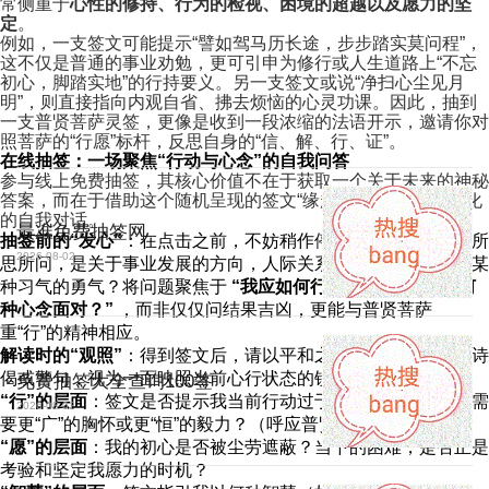
常侧重于
心性的修持、行为的检视、困境的超越以及愿力的坚
定
。
例如，一支签文可能提示“譬如驾马历长途，步步踏实莫问程”，
这不仅是普通的事业劝勉，更可引申为修行或人生道路上“不忘
初心，脚踏实地”的行持要义。另一支签文或说“净扫心尘见月
明”，则直接指向内观自省、拂去烦恼的心灵功课。因此，抽到
一支普贤菩萨灵签，更像是收到一段浓缩的法语开示，邀请你对
照菩萨的“行愿”标杆，反思自身的“信、解、行、证”。
在线抽签：一场聚焦“行动与心念”的自我问答
参与线上免费抽签，其核心价值不在于获取一个关于未来的神秘
答案，而在于借助这个随机呈现的签文“缘起”，进行一次结构化
的自我对话。
最准免费抽签网
抽签前的“发心”
：在点击之前，不妨稍作停顿，澄清内心。你所
2026-08-02
思所问，是关于事业发展的方向，人际关系的调和，还是克服某
种习气的勇气？将问题聚焦于
“我应如何行持？”
或
“我当以何
种心念面对？”
，而非仅仅问结果吉凶，更能与普贤菩萨
重“行”的精神相应。
解读时的“观照”
：得到签文后，请以平和之心阅读。将其中的诗
偈或警句，视为一面映照当前心行状态的镜子。问自己：
免费抽签大全查询100签
“行”的层面
：签文是否提示我当前行动过于急躁或懈怠？是否需
2026-08-02
要更“广”的胸怀或更“恒”的毅力？（呼应普贤行愿的“广”与“恒”）
“愿”的层面
：我的初心是否被尘劳遮蔽？当下的困难，是否正是
考验和坚定我愿力的时机？