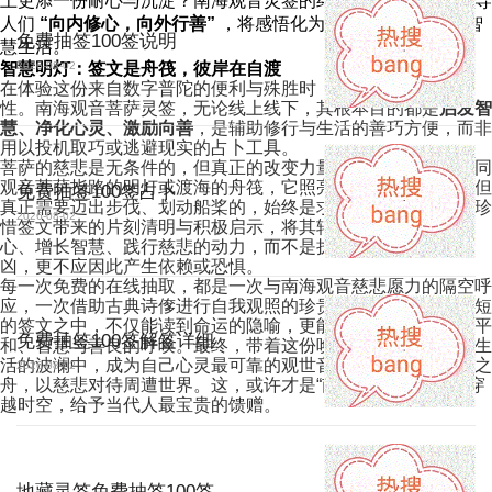
上更添一份耐心与沉淀？南海观音灵签的终极指向，往往是引导
人们
“向内修心，向外行善”
，将感悟化为实际的慈悲善行与智
免费抽签100签说明
慧生活。
智慧明灯：签文是舟筏，彼岸在自渡
2026-08-02
在体验这份来自数字普陀的便利与殊胜时，必须秉持正信与理
性。南海观音菩萨灵签，无论线上线下，其根本目的都是
启发智
慧、净化心灵、激励向善
，是辅助修行与生活的善巧方便，而非
用以投机取巧或逃避现实的占卜工具。
菩萨的慈悲是无条件的，但真正的改变力量源于自身。签文如同
观音菩萨指路的明灯或渡海的舟筏，它照亮前路、提供工具，但
免费抽签100签占卜
真正需要迈出步伐、划动船桨的，始终是求签者自己。我们应珍
2026-08-02
惜签文带来的片刻清明与积极启示，将其转化为生活中修持耐
心、增长智慧、践行慈悲的动力，而不是执着于签文表象的吉
凶，更不应因此产生依赖或恐惧。
每一次免费的在线抽取，都是一次与南海观音慈悲愿力的隔空呼
应，一次借助古典诗偧进行自我观照的珍贵机会。愿你在那简短
的签文之中，不仅能读到命运的隐喻，更能聆听到内心深处对平
免费抽签100签解签详细
和、智慧与善良的呼唤。最终，带着这份唤醒的力量，在现实生
活的波澜中，成为自己心灵最可靠的观世音，以智慧驾驭人生之
2026-08-02
舟，以慈悲对待周遭世界。这，或许才是“南海观音菩萨灵签”穿
越时空，给予当代人最宝贵的馈赠。
地藏灵签免费抽签100签