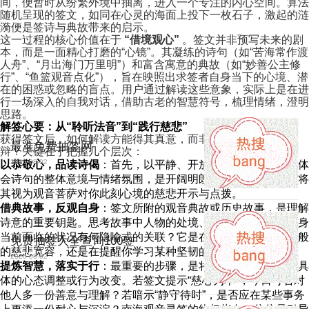
间，便暂时从纷繁外境中抽离，进入一个专注的内心空间。算法
随机呈现的签文，如同在心灵的海面上投下一枚石子，激起的涟
漪便是签诗与典故带来的启示。
这一过程的核心价值在于
“借境观心”
。签文并非预写未来的剧
本，而是一面精心打磨的“心镜”。其凝练的诗句（如“苦海常作渡
人舟”、“月出海门万里明”）和富含寓意的典故（如“妙善公主修
行”、“鱼篮观音点化”），旨在映照出求签者自身当下的心境、潜
在的困惑或忽略的盲点。用户通过解读这些意象，实际上是在进
行一场深入的自我对话，借助古老的智慧符号，梳理情绪，澄明
思路。
解签心要：从“聆听法音”到“践行慈悲”
获得签文后，如何解读方能得其真意，而非流于肤浅的吉凶之
最准免费抽签网
辩？关键在于把握几个层次：
2026-08-02
以恭敬心，品读诗偈
：首先，以平静、开放的心态阅读签文。体
会诗句的整体意境与情绪氛围，是开阔明朗，还是幽微警示？将
其视为观音菩萨对你此刻心境的慈悲开示与点拨。
借典故事，反观自身
：签文所附的观音典故或历史故事，是理解
诗意的重要钥匙。思考故事中人物的处境、抉择与结果，与自身
当前面临的状况有何隐喻式的关联？它是在鼓励你展现如观音般
免费抽签大全查询100签
的慈悲宽容，还是在提醒你学习某种坚韧的修行精神？
2026-08-02
提炼智慧，落实于行
：最重要的步骤，是将签文的启发转化为具
体的心态调整或行为改变。若签文提示“慈心为本”，今日可否对
他人多一份善意与理解？若暗示“静守待时”，是否应在某些事务