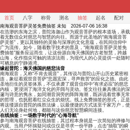
首页
八字
称骨
测名
抽签
起名
配对
南海观音菩萨灵签免费抽签
未知 2026-07-06 16:38
在浩渺的东海之滨，普陀洛迦山作为观音菩萨的根本道场，承载
着无数信众对慈悲与智慧的向往。而源于此圣地的“南海观音菩
萨灵签”，更以其独特的灵验与深厚的文化意蕴，在民间信仰中
广为流传。如今，随着数字技术的普及，“南海观音菩萨灵签免
费抽签”服务应运而生，让这份源自海天佛国的古老智慧，跨越
山海，化作指尖可触的清凉法雨，为现代人的心灵提供一处随时
可栖息的宁静港湾。
缘起普陀：海天佛国的慈悲法音
南海观音，又称“不肯去观音”，其传说与普陀山开山历史紧密相
连，象征着观世音菩萨“悲愿宏深，寻声救苦”的应化之德。由此
圣地衍生的灵签体系，不仅承袭了观音信仰中“有求必应”的慈悲
内核，更浸润了海洋文化的开阔与灵动。签文往往兼具佛法的深
邃与诗意的隽永，如同潮音洞旁的阵阵海潮，既诉说着世事无常
的哲理，也抚慰着红尘众生的烦忧。线上免费抽签的形式，正是
将这缕源自普陀的殊胜法缘，以最便捷的方式送至千家万户，使
人们无论身处何地，都能与这份慈悲智慧瞬间连接。
在线抽签：一场数字时代的“心海导航”
参与南海观音菩萨在线抽签，其过程本身就是一次简短的禅修与
内观。当用户怀揣疑问或仅仅是寻求一份平静，点击“抽取”的瞬