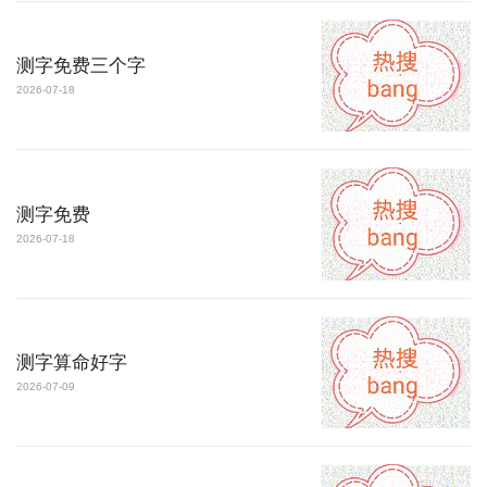
测字免费三个字
2026-07-18
测字免费
2026-07-18
测字算命好字
2026-07-09