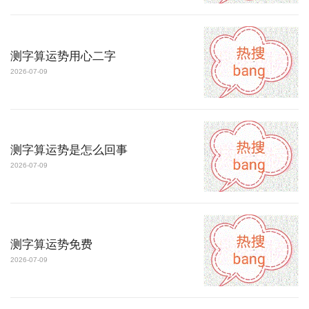
测字算运势用心二字
2026-07-09
测字算运势是怎么回事
2026-07-09
测字算运势免费
2026-07-09