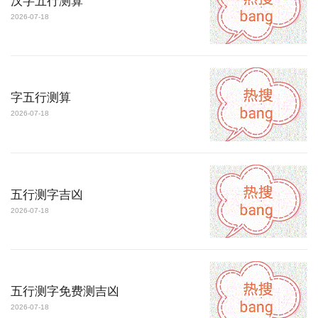
汉字五行测算
2026-07-18
字五行测算
2026-07-18
五行测字吉凶
2026-07-18
五行测字免费测吉凶
2026-07-18