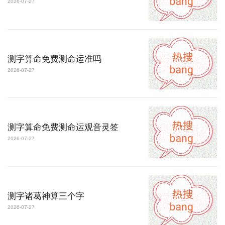
2026-07-27
测字算命免费测命运准吗
2026-07-27
测字算命免费测命运观音灵签
2026-07-27
测字诸葛神算三个字
2026-07-27