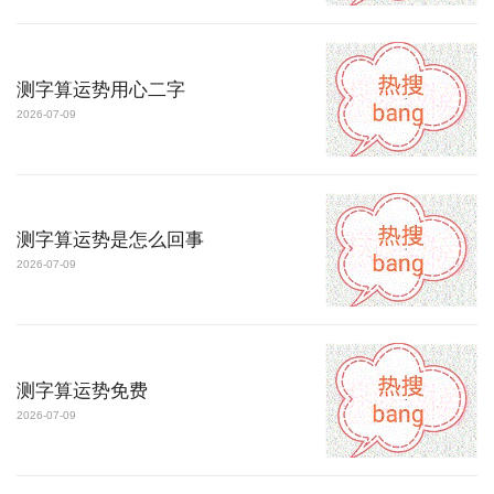
测字算运势用心二字
2026-07-09
测字算运势是怎么回事
2026-07-09
测字算运势免费
2026-07-09