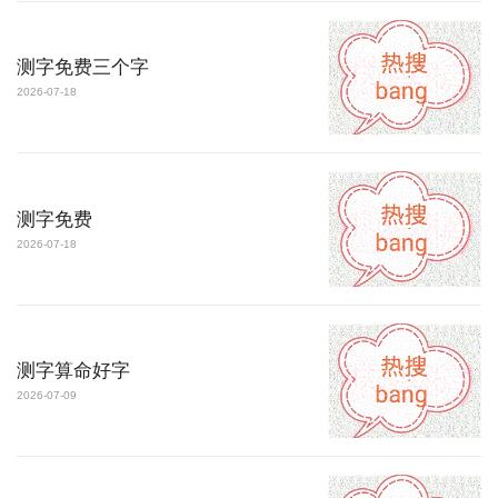
测字免费三个字
2026-07-18
测字免费
2026-07-18
测字算命好字
2026-07-09