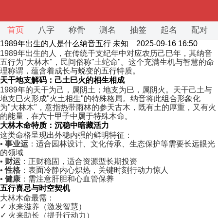
首页
八字
称骨
测名
抽签
起名
配对
1989年出生的人是什么纳音五行
未知 2025-09-16 16:50
1989年出生的人，在传统干支纪年中对应农历己巳年，其纳音
五行为"大林木"，民间俗称"土蛇命"。这个充满生机与智慧的命
理称谓，蕴含着成长与蜕变的五行特质。
天干地支解码：己土巳火的相生相成
1989年的天干为己，属阴土；地支为巳，属阴火。天干己土与
地支巳火形成"火土相生"的特殊格局。纳音将此组合形象化
为"大林木"，意指热带雨林的参天古木，既有土的厚重，又有火
的能量，在六十甲子中属于特殊木命。
大林木命特质：沉稳中暗藏活力
这类命格呈现出外稳内强的鲜明特征：
•
事业运
：适合园林设计、文化传承、生态保护等需要长远眼光
的领域
•
财运
：正财稳固，适合资源型长期投资
•
性格
：表面冷静内心炽热，关键时刻行动力惊人
•
健康
：需注意肝胆和心血管保养
五行喜忌与时空契机
大林木命最需：
✓ 水来滋养（激发智慧）
✓ 火来助长（提升行动力）