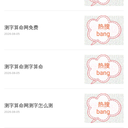
测字算命网免费
2026-08-05
测字算命测字算命
2026-08-05
测字算命网测字怎么测
2026-08-05