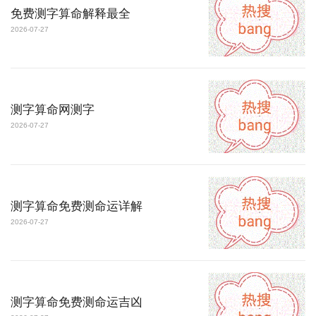
免费测字算命解释最全
2026-07-27
测字算命网测字
2026-07-27
测字算命免费测命运详解
2026-07-27
测字算命免费测命运吉凶