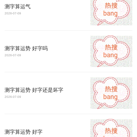
测字算运气
2026-07-09
测字算运势 好字吗
2026-07-09
测字算运势 好字还是坏字
2026-07-09
测字算运势 好字