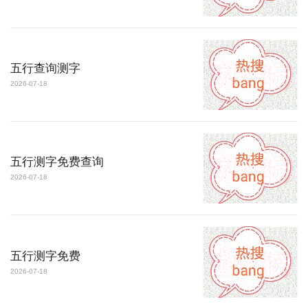
五行查询测字
2026-07-18
五行测字免费查询
2026-07-18
五行测字免费
2026-07-18