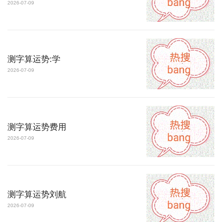
2026-07-09
测字算运势:学
2026-07-09
测字算运势费用
2026-07-09
测字算运势刘航
2026-07-09