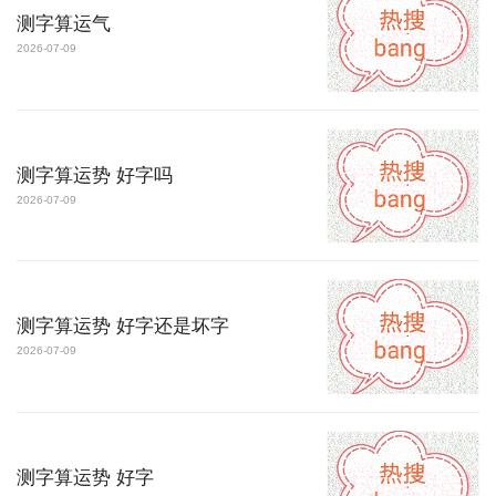
测字算运气
2026-07-09
测字算运势 好字吗
2026-07-09
测字算运势 好字还是坏字
2026-07-09
测字算运势 好字