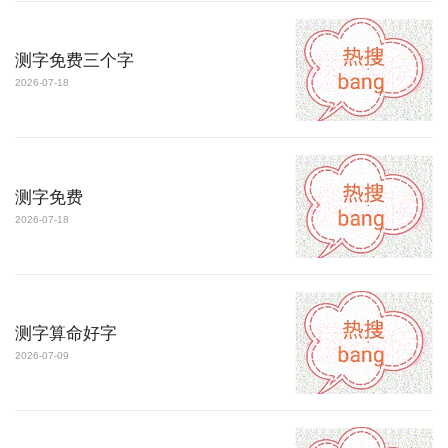
测字免费三个字
2026-07-18
测字免费
2026-07-18
测字算命好字
2026-07-09