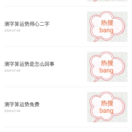
测字算运势用心二字
2026-07-09
测字算运势是怎么回事
2026-07-09
测字算运势免费
2026-07-09