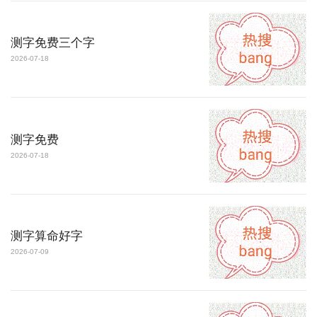
测字免费三个字
2026-07-18
测字免费
2026-07-18
测字算命好字
2026-07-09