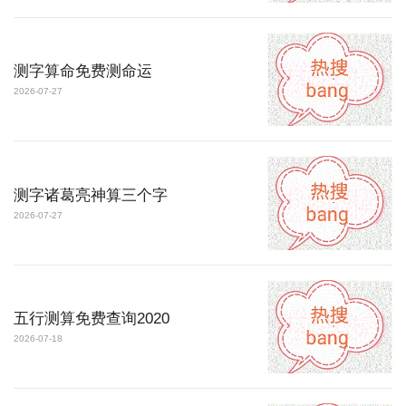
测字算命免费测命运
2026-07-27
测字诸葛亮神算三个字
2026-07-27
五行测算免费查询2020
2026-07-18