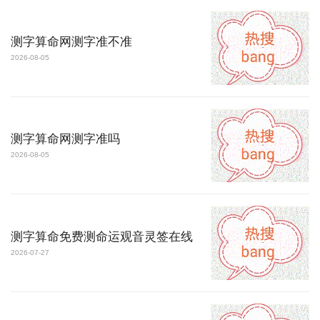
测字算命网测字准不准
2026-08-05
测字算命网测字准吗
2026-08-05
测字算命免费测命运观音灵签在线
2026-07-27