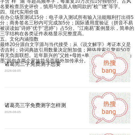
字含"梓""涵"等超高频率字，每重复10万次扣1分独创分。古风
名要检查历史评价，慎用与负面人物同款的"桧""熜"等字。
四、现代实用价值
在办公场景测试15分：电子录入测试所有输入法能顺利打出得5
分；商务签名三秒内可完成加5分；国际通用度验证（拼音不易
被误读如"诗婷"优于"思婷"）占5分。"江南易"案例显示，简单的
三字结构在各类证件表格显示完整度高。
五、文化内涵指数
最终20分源自文字源与当代接受：从《说文解字》考证本义是
否吉利；诗词典故引用数量决定附加值；网络搜索引擎前50页
有无负面联想。近年新兴的"父姓+母姓+单字名"结构，如"陈杨
墨"因包含两个家族符号而额外加传承分。
诸葛亮三字免费测字想要
2026-08-05
诸葛亮三字免费测字怎样测
2026-08-05