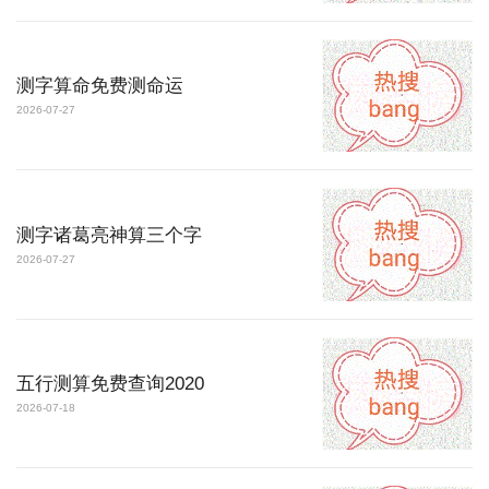
测字算命免费测命运
2026-07-27
测字诸葛亮神算三个字
2026-07-27
五行测算免费查询2020
2026-07-18