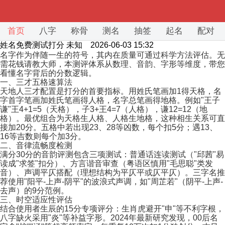
首页
八字
称骨
测名
抽签
起名
配对
姓名免费测试打分
未知 2026-06-03 15:32
名字作为伴随一生的符号，其内在质量可通过科学方法评估。无
需花钱请教大师，本测评体系从数理、音韵、字形等维度，带您
看懂名字背后的分数逻辑。
一、三才五格速算法
天地人三才配置是打分的首要指标。用姓氏笔画加1得天格，名
字首字笔画加姓氏笔画得人格，名字总笔画得地格。例如"王子
谦"王4+1=5（天格），子3+王4=7（人格），谦12=12（地
格）。最优组合为天格生人格、人格生地格，这种相生关系可直
接加20分。五格中若出现23、28等凶数，每个扣5分；遇13、
16等吉数则每个加3分。
二、音律流畅度检测
满分30分的音韵评测包含三项测试：普通话连读测试（"邱茜"易
读成"求签"扣分）、方言谐音审查（粤语区慎用"毛思聪"类发
音）、声调平仄搭配（理想结构为平仄平或仄平仄）。三字名推
荐使用"阳平-上声-阴平"的波浪式声调，如"周芷若"（阴平-上声-
去声）的9分范例。
三、时空适应性评估
结合使用者生辰的15分专项评分：生肖虎避开"申"等不利字根，
八字缺火采用"炎"等补益字形。2024年最新研究发现，00后名