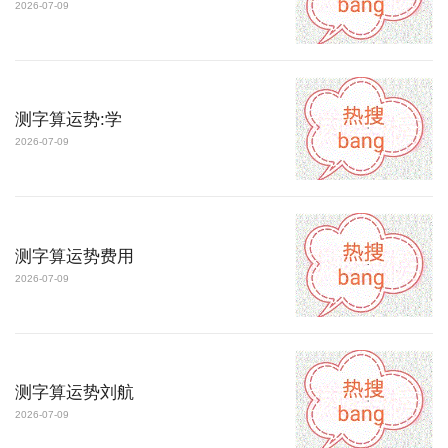
2026-07-09
测字算运势:学
2026-07-09
测字算运势费用
2026-07-09
测字算运势刘航
2026-07-09