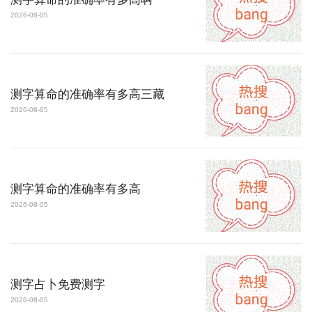
2026-08-05
测字算命的准确率有多高三藏
2026-08-05
测字算命的准确率有多高
2026-08-05
测字占卜免费测字
2026-08-05