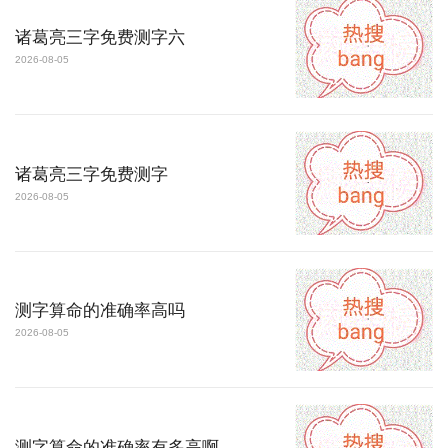
诸葛亮三字免费测字六
2026-08-05
诸葛亮三字免费测字
2026-08-05
测字算命的准确率高吗
2026-08-05
测字算命的准确率有多高啊