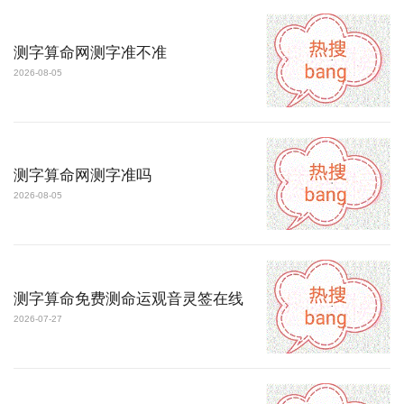
测字算命网测字准不准
2026-08-05
测字算命网测字准吗
2026-08-05
测字算命免费测命运观音灵签在线
2026-07-27