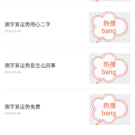
测字算运势用心二字
2026-07-09
测字算运势是怎么回事
2026-07-09
测字算运势免费
2026-07-09