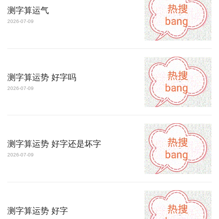
测字算运气
2026-07-09
测字算运势 好字吗
2026-07-09
测字算运势 好字还是坏字
2026-07-09
测字算运势 好字