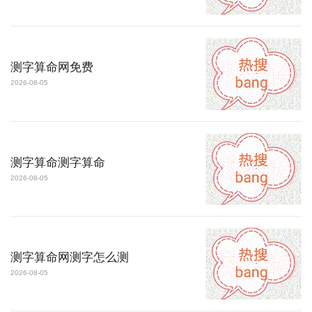
测字算命网免费
2026-08-05
测字算命测字算命
2026-08-05
测字算命网测字怎么测
2026-08-05