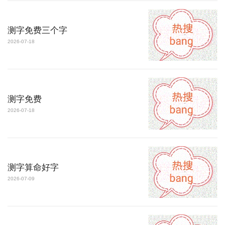
测字免费三个字
2026-07-18
测字免费
2026-07-18
测字算命好字
2026-07-09