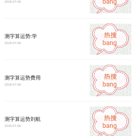
2026-07-09
测字算运势:学
2026-07-09
测字算运势费用
2026-07-09
测字算运势刘航
2026-07-09