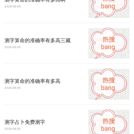
2026-08-05
测字算命的准确率有多高三藏
2026-08-05
测字算命的准确率有多高
2026-08-05
测字占卜免费测字
2026-08-05