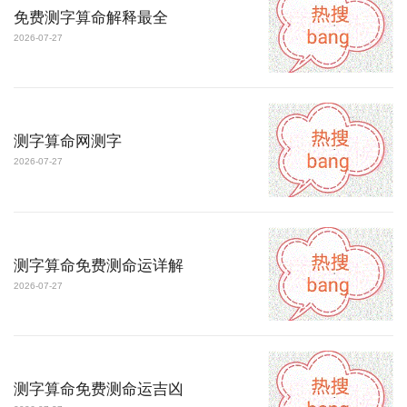
免费测字算命解释最全
2026-07-27
测字算命网测字
2026-07-27
测字算命免费测命运详解
2026-07-27
测字算命免费测命运吉凶