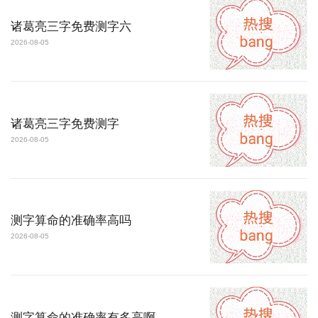
诸葛亮三字免费测字六
2026-08-05
诸葛亮三字免费测字
2026-08-05
测字算命的准确率高吗
2026-08-05
测字算命的准确率有多高啊