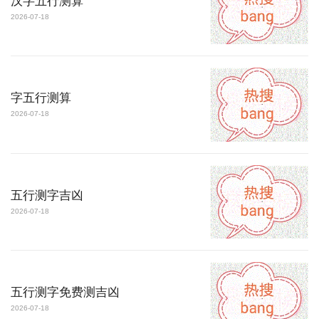
汉字五行测算
2026-07-18
字五行测算
2026-07-18
五行测字吉凶
2026-07-18
五行测字免费测吉凶
2026-07-18