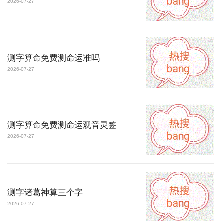
2026-07-27
测字算命免费测命运准吗
2026-07-27
测字算命免费测命运观音灵签
2026-07-27
测字诸葛神算三个字
2026-07-27