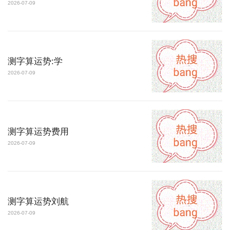
2026-07-09
测字算运势:学
2026-07-09
测字算运势费用
2026-07-09
测字算运势刘航
2026-07-09