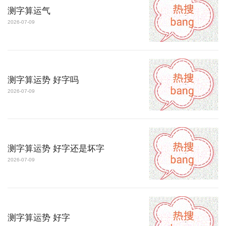
测字算运气
2026-07-09
测字算运势 好字吗
2026-07-09
测字算运势 好字还是坏字
2026-07-09
测字算运势 好字