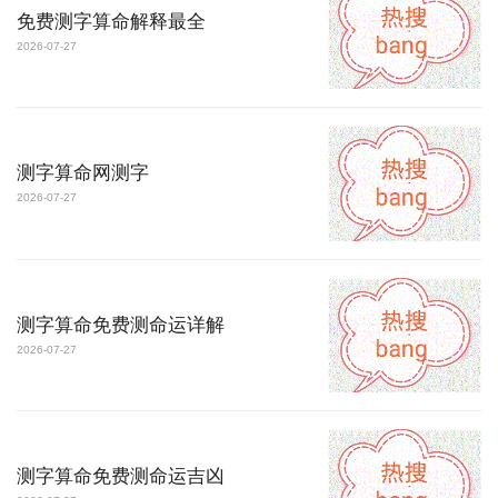
免费测字算命解释最全
2026-07-27
测字算命网测字
2026-07-27
测字算命免费测命运详解
2026-07-27
测字算命免费测命运吉凶