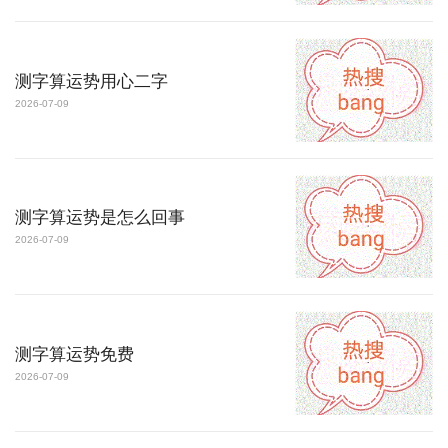
测字算运势用心二字
2026-07-09
测字算运势是怎么回事
2026-07-09
测字算运势免费
2026-07-09