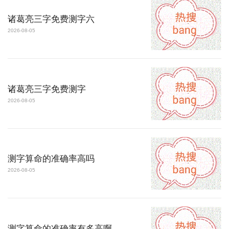
诸葛亮三字免费测字六
2026-08-05
诸葛亮三字免费测字
2026-08-05
测字算命的准确率高吗
2026-08-05
测字算命的准确率有多高啊