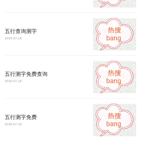
五行查询测字
2026-07-18
五行测字免费查询
2026-07-18
五行测字免费
2026-07-18