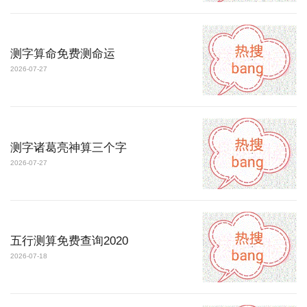
测字算命免费测命运
2026-07-27
测字诸葛亮神算三个字
2026-07-27
五行测算免费查询2020
2026-07-18