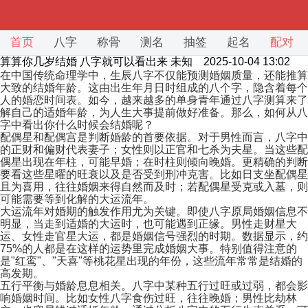
首页
八字
称骨
测名
抽签
起名
配对
算算你几岁结婚 八字就可以看出来
未知 2025-10-04 13:02
在中国传统命理学中，生辰八字不仅能预测婚姻质量，还能推算
大致的结婚年龄。这由出生年月日时组成的八个字，隐含着每个
人的婚恋时间表。如今，越来越多的单身青年通过八字测算来了
解自己的适婚年龄，为人生大事提前做好准备。那么，如何从八
字中看出你什么时候会结婚呢？
配偶星和配偶宫是判断婚龄的首要依据。对于男性而言，八字中
的正财和偏财代表妻子；女性则以正官和七杀为夫星。当这些配
偶星出现在年柱，可能早婚；在时柱则倾向晚婚。更精确的判断
要看这些星曜的旺衰以及是否受到刑冲克害。比如日支坐配偶星
且为喜用，往往婚姻来得自然而及时；若配偶星受克或入墓，则
可能需要等到化解的大运流年。
大运流年对婚期的触发作用尤为关键。即使八字原局婚姻信息不
明显，当走到适婚的大运时，也可能遇到正缘。男性走财星大
运、女性走官星大运，都是婚姻信号强烈的时期。数据显示，约
75%的人都是在这样的运势里完成婚姻大事。特别值得注意的
是"红鸾"、"天喜"等桃花星出现的年份，这些流年常常是结婚的
高发期。
五行平衡与婚龄息息相关。八字中某种五行过旺或过弱，都会影
响婚姻时间。比如女性八字食伤过旺，往往晚婚；男性比劫林