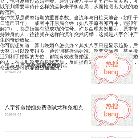
立，也容易错过适婚年龄。通过分析八字中的五行生克关系，可
以预判需要等待什么样的运势来平衡命局，从而推测出大致的婚
龄范围。
合冲关系是调整婚期的重要参数。当流年与日柱天地合（如甲子
日逢己丑年），或者冲开原局合绊（如八字原有卯酉冲，遇卯年
解冲），都是婚姻有望成功的信号。许多命理案例显示，原本坚
持独身的人，往往就在这样的流年突然闪婚，这就是八字合冲产
生的奇妙效应。
你可能想知道：算出晚婚命怎么办？其实八字只是显示趋势，后
天努力可以改变很多。通过调整择偶标准、改变交际圈、甚至搬
迁到利于婚姻的方位，都能有效改善婚运。不少测算显示会晚婚
的人，在主动改变自身状态后，反而提前遇到了良缘。这说明，
生辰八字算命婚姻免费测试
命运线是可以靠自己描画的。
2026-08-04
八字算命婚姻免费测试龙和兔相克
2026-08-04