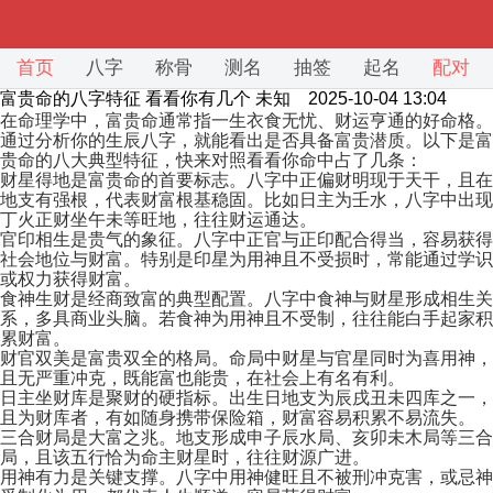
首页
八字
称骨
测名
抽签
起名
配对
富贵命的八字特征 看看你有几个
未知 2025-10-04 13:04
在命理学中，富贵命通常指一生衣食无忧、财运亨通的好命格。
通过分析你的生辰八字，就能看出是否具备富贵潜质。以下是富
贵命的八大典型特征，快来对照看看你命中占了几条：
财星得地是富贵命的首要标志。八字中正偏财明现于天干，且在
地支有强根，代表财富根基稳固。比如日主为壬水，八字中出现
丁火正财坐午未等旺地，往往财运通达。
官印相生是贵气的象征。八字中正官与正印配合得当，容易获得
社会地位与财富。特别是印星为用神且不受损时，常能通过学识
或权力获得财富。
食神生财是经商致富的典型配置。八字中食神与财星形成相生关
系，多具商业头脑。若食神为用神且不受制，往往能白手起家积
累财富。
财官双美是富贵双全的格局。命局中财星与官星同时为喜用神，
且无严重冲克，既能富也能贵，在社会上有名有利。
日主坐财库是聚财的硬指标。出生日地支为辰戌丑未四库之一，
且为财库者，有如随身携带保险箱，财富容易积累不易流失。
三合财局是大富之兆。地支形成申子辰水局、亥卯未木局等三合
局，且该五行恰为命主财星时，往往财源广进。
用神有力是关键支撑。八字中用神健旺且不被刑冲克害，或忌神