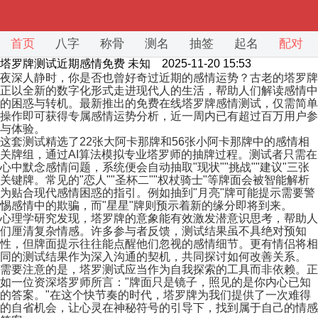
首页
八字
称骨
测名
抽签
起名
配对
塔罗牌测试近期感情免费
未知 2025-11-20 15:53
夜深人静时，你是否也曾好奇过近期的感情运势？古老的塔罗牌
正以全新的数字化形式走进现代人的生活，帮助人们解读感情中
的困惑与转机。最新推出的免费在线塔罗牌感情测试，仅需简单
操作即可获得专属感情运势分析，近一周内已有超过百万用户参
与体验。
这套测试精选了22张大阿卡那牌和56张小阿卡那牌中的感情相
关牌组，通过AI算法模拟专业塔罗师的抽牌过程。测试者只需在
心中默念感情问题，系统便会自动抽取"现状""挑战""建议"三张
关键牌。常见的"恋人""圣杯二""权杖骑士"等牌面会被智能解析
为贴合现代感情困惑的指引。例如抽到"月亮"牌可能提示需要警
惕感情中的欺骗，而"星星"牌则预示着新的缘分即将到来。
心理学研究发现，塔罗牌的意象能有效激发潜意识思考，帮助人
们厘清复杂情感。许多参与者反馈，测试结果虽不具绝对预知
性，但牌面提示往往能点醒他们忽视的感情细节。更有情侣将相
同的测试结果作为深入沟通的契机，共同探讨如何改善关系。
需要注意的是，塔罗测试应当作为自我探索的工具而非依赖。正
如一位资深塔罗师所言："牌面只是镜子，照见的是你内心已知
的答案。"在这个快节奏的时代，塔罗牌为我们提供了一次难得
的自省机会，让心灵在神秘符号的引导下，找到属于自己的情感