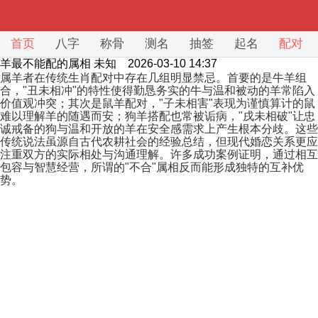
首页
八字
称骨
测名
抽签
起名
配对
羊最不能配的属相
未知 2026-03-10 14:37
属羊者在传统生肖配对中存在几组明显禁忌。首要的是牛羊组
合，"丑未相冲"的特性使得勤恳务实的牛与温和被动的羊常陷入
价值观冲突；其次是鼠羊配对，"子未相害"表现为谨慎算计的鼠
难以理解羊的随遇而安；狗羊搭配也常被诟病，"戌未相破"让忠
诚戒备的狗与温和开放的羊在安全感需求上产生根本分歧。这些
传统说法虽源自古代农耕社会的经验总结，但现代婚恋关系更应
注重双方的实际相处与沟通理解。许多成功案例证明，通过相互
包容与智慧经营，所谓的"不合"属相反而能形成独特的互补优
势。