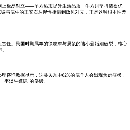
划上极易对立——羊方热衷提升生活品质，牛方则坚持储蓄优
东坡与属牛的王安石从惺惺相惜到政见对立，正是这种根本性差
负责任。民国时期属羊的徐志摩与属鼠的陆小曼婚姻破裂，核心
绑。
理咨询数据显示，这类关系中82%的属羊人会出现焦虑症状，
，平淡生嫌隙"的俗谚。