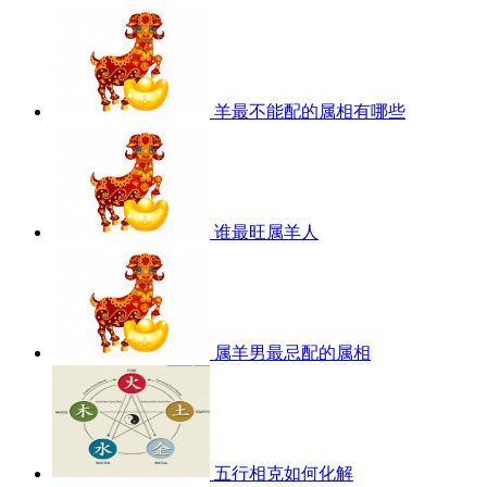
羊最不能配的属相有哪些
谁最旺属羊人
属羊男最忌配的属相
五行相克如何化解