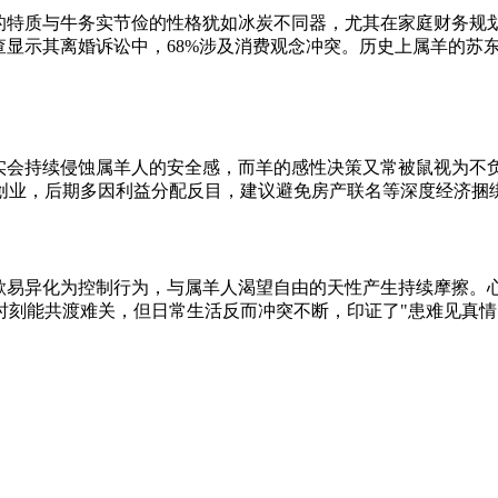
感的特质与牛务实节俭的性格犹如冰炭不同器，尤其在家庭财务规
查显示其离婚诉讼中，68%涉及消费观念冲突。历史上属羊的苏
现实会持续侵蚀属羊人的安全感，而羊的感性决策又常被鼠视为不
创业，后期多因利益分配反目，建议避免房产联名等深度经济捆
欲易异化为控制行为，与属羊人渴望自由的天性产生持续摩擦。心
时刻能共渡难关，但日常生活反而冲突不断，印证了"患难见真情