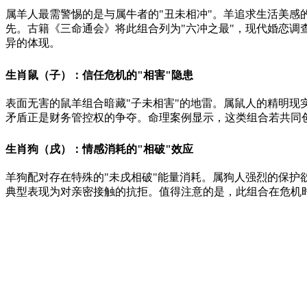
属羊人最需警惕的是与属牛者的"丑未相冲"。羊追求生活美
先。古籍《三命通会》将此组合列为"六冲之最"，现代婚恋调
异的体现。
生肖鼠（子）：信任危机的"相害"隐患
表面无害的鼠羊组合暗藏"子未相害"的地雷。属鼠人的精明
矛盾正是财务管控权的争夺。命理案例显示，这类组合若共同
生肖狗（戌）：情感消耗的"相破"效应
羊狗配对存在特殊的"未戌相破"能量消耗。属狗人强烈的保护
典型表现为对亲密接触的抗拒。值得注意的是，此组合在危机