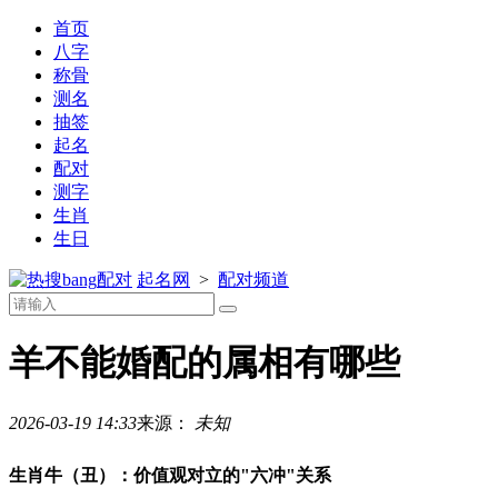
首页
八字
称骨
测名
抽签
起名
配对
测字
生肖
生日
配对
起名网
>
配对频道
羊不能婚配的属相有哪些
2026-03-19 14:33
来源：
未知
生肖牛（丑）：价值观对立的"六冲"关系