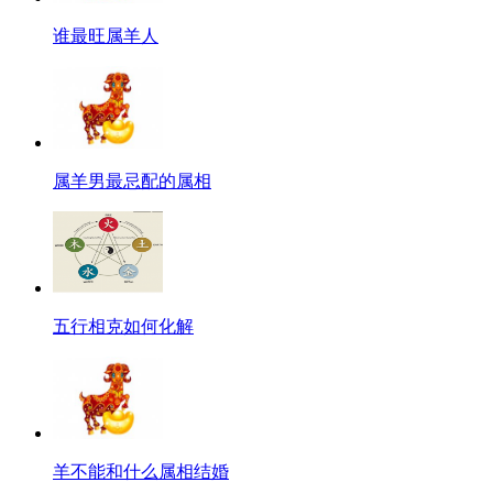
谁最旺属羊人
属羊男最忌配的属相
五行相克如何化解
羊不能和什么属相结婚