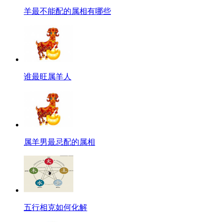
羊最不能配的属相有哪些
谁最旺属羊人
属羊男最忌配的属相
五行相克如何化解