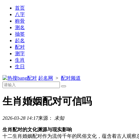
首页
八字
称骨
测名
抽签
起名
配对
测字
生肖
生日
配对
起名网
>
配对频道
生肖婚姻配对可信吗
2026-03-28 14:17
来源：
未知
生肖配对的文化渊源与现实影响
十二生肖婚姻配对作为流传千年的民俗文化，蕴含着古人观察总