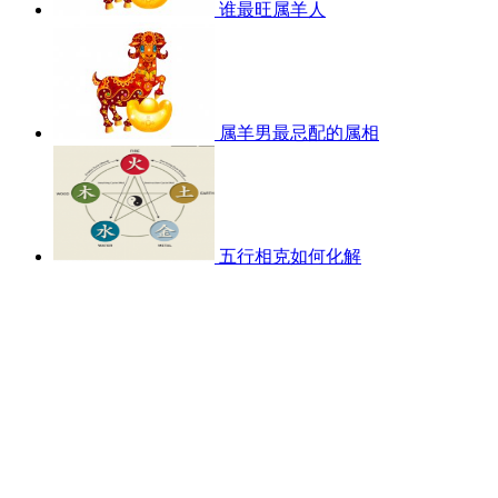
谁最旺属羊人
属羊男最忌配的属相
五行相克如何化解