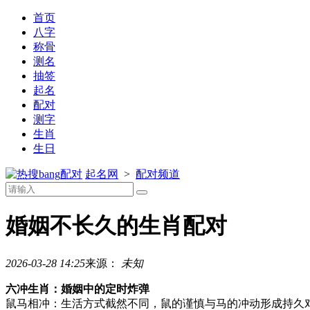
首页
八字
称骨
测名
抽签
起名
配对
测字
生肖
生日
配对
起名网
>
配对频道
婚姻不长久的生肖配对
2026-03-28 14:25
来源：
未知
六冲生肖：婚姻中的定时炸弹
鼠马相冲：生活方式截然不同，鼠的谨慎与马的冲动形成持久对抗