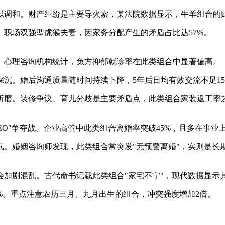
以调和。财产纠纷是主要导火索，某法院数据显示，牛羊组合的财
职场双强型虎猴夫妻，因家务分配产生的矛盾占比达57%。
。心理咨询机构统计，兔方抑郁就诊率在此类组合中显著偏高。
沉。婚后沟通质量随时间持续下降，5年后日均有效交流不足1
折磨。装修争议、育儿分歧是主要矛盾点，此类组合家装返工率
EO"争夺战。企业高管中此类组合离婚率突破45%，且多在事业
。婚姻咨询师发现，此类组合常突发"无预警离婚"，实则是长
会加剧混乱。古代命书记载此类组合"家宅不宁"，现代数据显示
%。重点注意农历三月、九月出生的组合，冲突强度增加2倍。