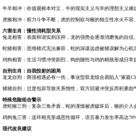
牛羊相冲：价值观根本对立，牛的现实主义与羊的理想主义难
虎猴相冲：权力斗争不断，虎的控制欲与猴的独立性水火不容。
六害生肖：慢性消耗型关系
兔龙相害：表面和谐实则压抑，龙的强势会逐渐消磨兔的自信
蛇猪相害：思维模式无法兼容，蛇的深谋远虑被猪误解为心机深
鸡狗相害：生活习惯冲突剧烈，狗的随性与鸡的精致形成日常
自刑生肖：自我投射的困局
龙龙自刑：两强相遇必有一伤，事业型双龙组合易陷入"家庭C
猪猪自刑：过度包容导致关系惰性，双方回避冲突反而积累怨气
特殊危险组合警示
虎蛇猴三刑：复杂三角矛盾，蛇的谨慎被虎破坏后，猴的介入
鸡狗兔三害：连环相克形成恶性循环，语言暴力发生率高达78
现代改良建议