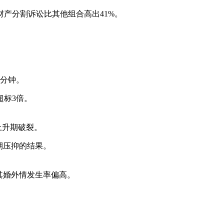
产分割诉讼比其他组合高出41%。
5分钟。
超标3倍。
上升期破裂。
期压抑的结果。
其婚外情发生率偏高。