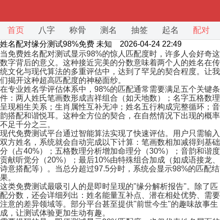
首页
八字
称骨
测名
抽签
起名
配对
姓名配对缘分测试98%免费
未知 2026-04-24 22:49
当免费姓名配对测试显示98%的惊人匹配度时，许多人会好奇这
数字背后的意义。这种接近完美的分数意味着两个人的姓名在传
统文化与现代算法的多重评估中，达到了罕见的契合程度。让我
们揭开这种超高匹配度的神秘面纱。
在专业姓名学评估体系中，98%的匹配通常需要满足五个关键条
件：两人姓氏笔画数形成吉祥组合（如天地数）；名字五格数理
呈现相生关系；生肖属性互补无冲；姓名五行构成完整循环；音
韵搭配和谐悦耳。这种全方位的契合，在自然情况下出现的概率
不足千分之三。
现代免费测试平台通过智能算法实现了快速评估。用户只需输入
双方姓名，系统就会自动完成以下计算：笔画数相加减得到基础
分（占40%）；五格数理分析增加命理分（30%）；音韵和谐度
贡献听觉分（20%）；最后10%由特殊组合加成（如成语接龙、
诗意搭配等）。当总分超过97.5分时，系统会显示98%的匹配结
果。
这类免费测试最吸引人的是即时呈现的"缘分解析报告"。除了匹
配分数，还会详细列出：姓名能量互补点、潜在相处优势、需要
注意的差异领域等。部分平台甚至提供"前世今生"的趣味故事生
成，让测试体验更加生动有趣。