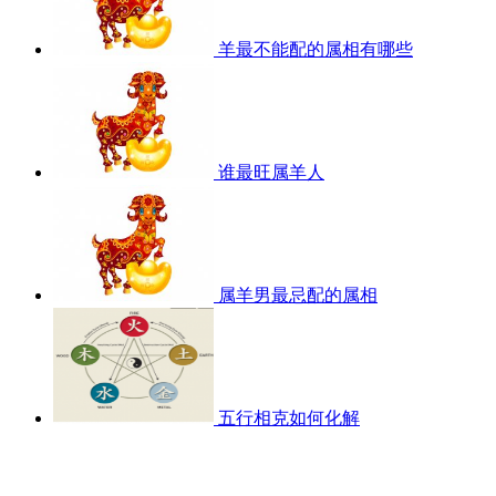
羊最不能配的属相有哪些
谁最旺属羊人
属羊男最忌配的属相
五行相克如何化解