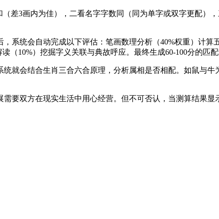
和（差3画内为佳），二看名字字数同（同为单字或双字更配）
，系统会自动完成以下评估：笔画数理分析（40%权重）计算五
读（10%）挖掘字义关联与典故呼应。最终生成60-100分的匹
系统就会结合生肖三合六合原理，分析属相是否相配。如鼠与牛
展需要双方在现实生活中用心经营。但不可否认，当测算结果显