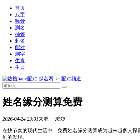
首页
八字
称骨
测名
抽签
起名
配对
测字
生肖
生日
配对
起名网
>
配对频道
姓名缘分测算免费
2026-04-24 23:01
来源：
未知
在快节奏的现代生活中，免费姓名缘分测算成为越来越多人探
到的发现。