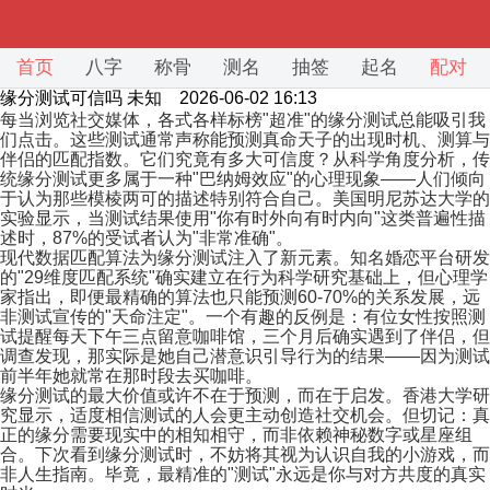
首页
八字
称骨
测名
抽签
起名
配对
缘分测试可信吗
未知 2026-06-02 16:13
每当浏览社交媒体，各式各样标榜"超准"的缘分测试总能吸引我
们点击。这些测试通常声称能预测真命天子的出现时机、测算与
伴侣的匹配指数。它们究竟有多大可信度？从科学角度分析，传
统缘分测试更多属于一种"巴纳姆效应"的心理现象——人们倾向
于认为那些模棱两可的描述特别符合自己。美国明尼苏达大学的
实验显示，当测试结果使用"你有时外向有时内向"这类普遍性描
述时，87%的受试者认为"非常准确"。
现代数据匹配算法为缘分测试注入了新元素。知名婚恋平台研发
的"29维度匹配系统"确实建立在行为科学研究基础上，但心理学
家指出，即便最精确的算法也只能预测60-70%的关系发展，远
非测试宣传的"天命注定"。一个有趣的反例是：有位女性按照测
试提醒每天下午三点留意咖啡馆，三个月后确实遇到了伴侣，但
调查发现，那实际是她自己潜意识引导行为的结果——因为测试
前半年她就常在那时段去买咖啡。
缘分测试的最大价值或许不在于预测，而在于启发。香港大学研
究显示，适度相信测试的人会更主动创造社交机会。但切记：真
正的缘分需要现实中的相知相守，而非依赖神秘数字或星座组
合。下次看到缘分测试时，不妨将其视为认识自我的小游戏，而
非人生指南。毕竟，最精准的"测试"永远是你与对方共度的真实