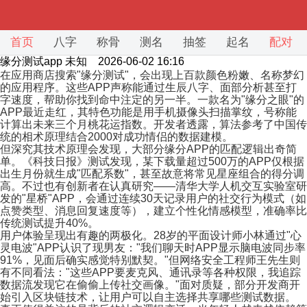
首页
八字
称骨
测名
抽签
起名
配对
缘分测试app
未知 2026-06-02 16:16
在应用商店搜索"缘分测试"，会出现上百款颜色粉嫩、名称梦幻
的应用程序。这些APP声称能通过生辰八字、面部分析甚至打
字速度，帮助你找到命中注定的另一半。一款名为"缘分之眼"的
APP最近走红，其特色功能是用手机摄像头扫描掌纹，号称能
计算出未来三个月桃花运指数。开发者透露，算法参考了中国传
统的相术原理结合2000对成功情侣的数据建模。
但深究其技术原理会发现，大部分缘分APP的匹配逻辑出奇简
单。《科技日报》测试发现，某下载量超过500万的APP仅根据
出生月份就生成"匹配系数"，甚至故意将常见星座组合的得分调
高。不过也有创新者在认真研究——清华大学人机交互实验室研
发的"星桥"APP，会通过连续30天记录用户的社交行为模式（如
点赞类型、消息回复速度等），建立个性化情感模型，准确率比
传统测试提升40%。
用户体验呈现出有趣的两极化。28岁的平面设计师小林通过"心
灵电波"APP认识了现男友："我们聊天时APP显示脑电波同步率
91%，见面后确实感觉特别默契。"但网络安全工程师王先生则
有不同看法："这些APP要麦克风、通讯录等各种权限，我追踪
数据流发现它在偷偷上传社交画像。"面对质疑，部分开发商开
始引入区块链技术，让用户可以自主选择共享哪些测试数据。