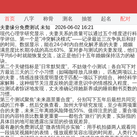
首页
八字
称骨
测名
抽签
起名
配对
夫妻缘分免费测试
未知 2026-06-02 16:21
现代心理学研究显示，夫妻关系的质量可以通过五个维度进行科
学评估。第一个是"冲突解决模式"——记录最近三次争执后和好
的时间。数据显示，能在24小时内自然化解矛盾的夫妻，婚姻
满意度比长期冷战的高出63%。某对参与测试的夫妻发现，他们
平均6小时就能恢复交流，这正是他们十五年婚姻保持活力的秘
诀。
第二个关键指标是"日常默契度"。不妨做个小测试：各自写下对
方最近三天的三个小习惯（如喝咖啡放几块糖）。匹配两项以上
的夫妻，情感连接强度明显优于匹配一项以下的组合。神经科学
家解释，这种细节关注度反映的是潜意识中的情感投入程度。一
位测试者惊讶地发现，丈夫准确记得她新养成的睡前翻书页数的
习惯。
第三个测试聚焦"未来愿景重合度"。分别写下五年后最想共同完
成的三件事，然后交换查看。加州大学研究发现，至少有两项重
合的夫妻，未来三年离婚风险降低55%。值得注意的是，重合项
目的内容特质比数量更重要——都包含"旅行"的夫妻，实际指的
具体目的地可能透露出深层的价值观差异。
最有趣的免费测试是"微表情同步实验"：用手机拍摄两人观看同
一段搞笑视频时的表情，慢放观察笑容出现的时间差。人类行为