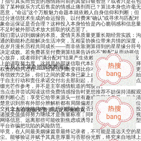
了指引真实而负责的感情路向前的真金白银智慧？或者只是在包
装了某种娱乐方式后售卖的情感止痛剂而已？算法本身也许毫无
恶意，“命运”这个万般魅力命题本就依赖人自身信仰和判断；但
过分迷信技术生成的命运报告、以付费来“确认”或寻求与匹配对
象命运保证是否合理？这种投入本身恰恰是内心脆弱感和信息量
不足时被外部话术放大抓取的状态罢了。
我们需认识到姻缘的本质。爱情关系质量更重长期经营实践：沟
通的勤能朴态能解决生活冲突，互相妥协换位带来共情的深度，
在岁月漫长历程共同成长——而非依靠测算得到的星星缘分符号
决定成败。若免费甚至付费测算结果告诉你不“般配”从而动摇信
心放弃，或者得到“满分配对”结果产生依赖放松心理和情感建设
上的进取努力度，这就是外部迷信取代本应该个体承担起来选择
生辰八字算命婚姻免费测试
权责的错判过程——当算法判断变得比你本人行动及真实感受更
有信效力之际，你们之间的爱本身已蒙上虚无色彩——毕竟爱始
2026-08-04
于自主行动和责任承诺交付出去那刻起，星辰只是浩瀚夜空的点
缀光芒作参考，并不是主宰感情航道的驾驶台。
当点击并尝试阅读这些免费情感报告时更想推荐不妨保持清醒观
察判断心态：享受它给带来源头一丝有趣或安慰没关系，但也清
楚意识到所有外部分辨解析都有局限偏差度；你当下与眼前这位
交往之人的性格共鸣、生活习惯融合是否开心踏实、彼此情感投
八字算命婚姻免费测试龙和兔相克
递接受值值得努力继续才是衡量标准；同时要具备辨别能力审视
2026-08-04
网络信息、远离那些可能收割焦虑或诱导反复充值升级付费类型
平台诈骗把坑陷的风险防范。
毕竟，在人间最美姻缘篇章最终记录者，不可能是遥远天空的星
尘。能够验证并赋予其真意厚重与否那份光辉，终究来自地球上