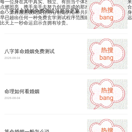
每一位身在其中真实、独立、有担当个体所持温暖、爱和忠诚来
点燃照亮，携手亲手去努力创造而成的那座桥而已——真正的合
八字算命婚姻免费测试月老月老算
命，源自愿意彼此契合用心创造的心桥共同铺筑。这份答案本身
早已超出任何一种免费玄学测试程序范围能力设定本身了，且远
2026-08-04
比天上一秒命运启示含拥有珍贵。
八字算命婚姻免费测试
2026-08-04
命理如何看婚姻
2026-08-04
算命婚姻一般怎么说