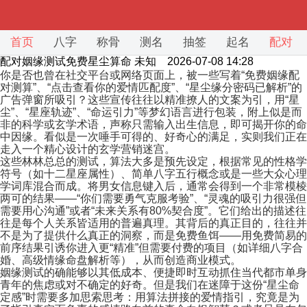
首页
八字
称骨
测名
抽签
起名
配对
配对姻缘测试免费星尘算命
未知 2026-07-08 14:28
你是否也曾在社交平台或网络页面上，被一些写着“免费姻缘配
对测算”、“点击查看你的爱情匹配度”、“星尘缘分密码已解析”的
广告弹窗所吸引？这些宣传往往以精准撩人的文案为引，用“星
尘”、“星座轨迹”、“命运引力”等梦幻语言进行包装，附上似是而
非的科学或玄学术语，声称只需输入出生信息，即可揭开你的命
中因缘。看似是一次唾手可得的、好奇心的满足，实则我们正在
走入一个精心设计的玄学营销迷宫。
这些林林总总的测试，算法大多是预先设定，根据常见的性格学
符号（如十二星座属性）、简单八字五行概念或是一些大众心理
学词库混合而成。将男女信息键入后，通常会得到一个非常模棱
两可的结果——“你们需要勇气克服考验”、“灵魂的吸引力很强但
需要用心沟通”或者“未来关系有80%契合度”。它们给出的描述往
往是每个人关系皆适用的普遍真理。其背后的真正目的，往往并
不是为了提供什么真正的洞察，而是免费鱼饵——用免费简易的
前序结果引诱你进入更“精准”但需要付费的项目（如详细八字合
婚、高级情缘命盘解析等），从而创造商业模式。
姻缘测试的确能够以其低成本、便捷即时互动抓住当代都市单身
青年的焦虑或对不确定的好奇。但是我们在迷障于这份“星尘命
定感”时需要多加思索思考：用算法拼接的爱情指引，究竟是为