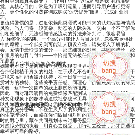
有时会隐藏真实感受”），让用户产生“这说的就是我”的精准错
觉。其核心目的，常是为了吸引流量，进而引导用户进行更深
入、更个性化的付费咨询或购买“运势提升”服务，完成商业闭
环。
更值得警惕的是，过度依赖此类测试可能带来的认知偏差与情感
风险。当人们将一段复杂、动态的人际关系，交由一个不了解你
们相处细节、无法感知情感流动的算法来评判时，很容易陷
入“标签化”的陷阱。一个高分可能让人盲目乐观，忽视实际相处
中的摩擦；一个低分则可能让人预设立场，错失深入了解的机
会。爱情中最珍贵的部分——那些细微的默契、共同的成长、经
年累月的包容与付出——恰恰是无法被任何标准化测试所量化和
预测的。
生辰八字算命婚姻免费测试
姻缘的本质，是两颗独立灵魂在现实世界中的相遇、碰撞与融
合。它根植于真实的相处：在于观点不合时能否有效沟通，在于
2026-08-04
逆境来临时能否彼此扶持，在于日复一日的琐碎中能否看见并欣
赏对方的独特。这些关乎责任感、同理心、价值观契合度的深层
考卷，远非一次简单的线上测试所能批改。
因此，面对琳琅满目的免费姻缘匹配测试，我们不妨将其视为一
种文化现象下的趣味消遣或社交破冰工具，一笑置之即可。它可
以作为茶余饭后的谈资，但绝不应成为指导情感生活的“圣经”。
八字算命婚姻免费测试龙和兔相克
真正的缘分密码，不在生辰八字的排列组合里，也不在星座元素
2026-08-04
的生克理论中，而藏在你们四目相对时的真诚里，藏在彼此倾听
时的耐心里，藏在共同规划未来时那份坚定的携手意愿里。放下
对虚拟分数的执着，用真心去感受，用行动去经营，那才是通往
幸福最可靠的路标。