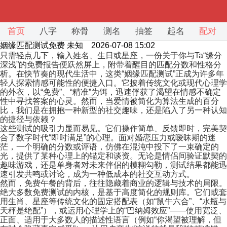
首页
八字
称骨
测名
抽签
起名
配对
姻缘匹配测试免费
未知 2026-07-08 15:02
只需轻点几下，输入姓名、生日或星座，一份关于你与Ta“缘分
深浅”的免费报告便跃然屏上，附带着醒目的匹配分数和性格分
析。在快节奏的现代生活中，这类“姻缘匹配测试”正成为许多年
轻人探索情感可能性的便捷入口。它披着传统文化或现代心理学
的外衣，以“免费”、“精准”为饵，迅速俘获了渴望在情感不确定
性中寻找答案的心灵。然而，当爱情被简化为算法生成的百分
比，我们是在拥抱一种新型的社交趣味，还是陷入了另一种认知
的捷径与依赖？
这些测试的吸引力显而易见。它们操作简单、反馈即时，完美契
合了数字时代“即时满足”的心理。面对婚恋压力或暧昧期的迷
茫，一个明确的分数或评语，仿佛在混沌中投下了一束确定的
光，提供了某种心理上的锚定和谈资。无论是情侣间验证默契的
趣味游戏，还是单身者对未来伴侣的模糊勾勒，测试结果都能迅
速引发共鸣或讨论，成为一种低成本的社交互动方式。
然而，免费午餐的背后，往往隐藏着商业的逻辑与技术的局限。
绝大多数免费测试的内核，是基于高度简化的规则库。它们或套
用生肖、星座等传统文化的固定搭配表（如“鼠牛六合”、“水瓶与
天秤是绝配”），或运用心理学上的“巴纳姆效应”——使用宽泛、
正面、适用于大多数人的描述性语言（例如“你渴望被理解，但