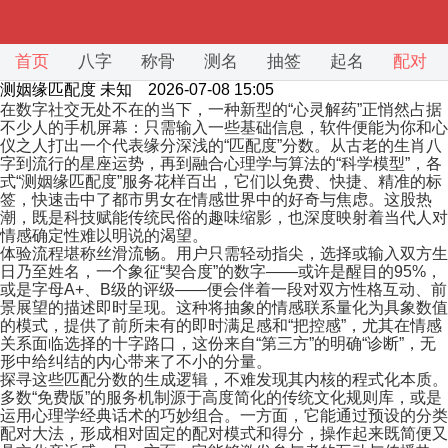
首页
八字
称骨
测名
抽签
起名
配对
测姻缘匹配度
未知 2026-07-08 15:05
在数字社交无处不在的当下，一种新型的“心灵解药”正悄然占据
不少人的手机屏幕：只需输入一些基础信息，软件便能为你和心
仪之人打出一个代表缘分深浅的“匹配度”分数。从古老的生肖八
字到流行的星座运势，再到融合心理学与算法的“科学模型”，各
式“测姻缘匹配度”服务花样百出，它们以免费、快捷、精准的标
签，快速击中了都市男女在情感世界中的好奇与焦虑。这股热
潮，既是科技赋能传统民俗的趣味缩影，也深度映射着当代人对
情感确定性难以明说的渴望。
体验流程堪称丝滑流畅。用户只需轻动指尖，选择或输入双方生
日乃至姓名，一个象征“契合度”的数字——或许是醒目的95%，
或是字母A+、B级的评级——便会伴着一段对双方性格互动、前
景展望的描述即时呈现。这种将抽象的情感联系量化为具象数值
的模式，提供了前所未有的即时满足感和“把控感”，尤其在情感
关系面临选择的十字路口，这份来自“第三方”的明确“诊断”，无
形中给纠结的内心带来了不小的分量。
探寻这些匹配分数的生成逻辑，不难发现其内核的程式化本质。
多数“免费版”的服务机制源于高度简化的传统文化规则库，或是
运用心理学经典话术的巧妙组合。一方面，它能通过预设的分类
配对大法，形成相对固定的配对模式和得分，操作起来既简便又