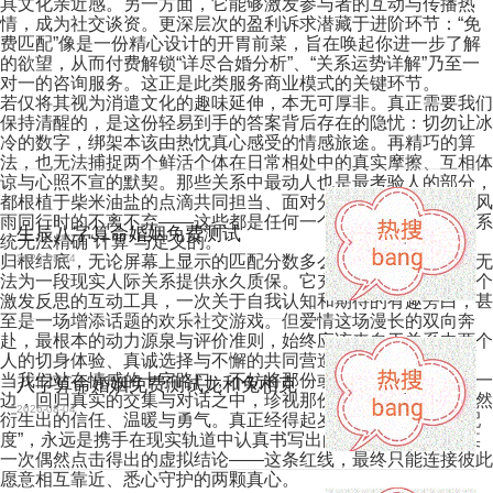
具文化亲近感。另一方面，它能够激发参与者的互动与传播热
情，成为社交谈资。更深层次的盈利诉求潜藏于进阶环节：“免
费匹配”像是一份精心设计的开胃前菜，旨在唤起你进一步了解
的欲望，从而付费解锁“详尽合婚分析”、“关系运势详解”乃至一
对一的咨询服务。这正是此类服务商业模式的关键环节。
若仅将其视为消遣文化的趣味延伸，本无可厚非。真正需要我们
保持清醒的，是这份轻易到手的答案背后存在的隐忧：切勿让冰
冷的数字，绑架本该由热忱真心感受的情感旅途。再精巧的算
法，也无法捕捉两个鲜活个体在日常相处中的真实摩擦、互相体
谅与心照不宣的默契。那些关系中最动人也是最考验人的部分，
都根植于柴米油盐的点滴共同担当、面对分歧时的真诚协商、风
雨同行时的不离不弃——这些都是任何一个标准化模板和预设系
生辰八字算命婚姻免费测试
统无法精确“计算”与定义的。
归根结底，无论屏幕上显示的匹配分数多么接近百分之百，也无
2026-08-04
法为一段现实人际关系提供永久质保。它充其量可以看作是一个
激发反思的互动工具，一次关于自我认知和期待的有趣旁白，甚
至是一场增添话题的欢乐社交游戏。但爱情这场漫长的双向奔
赴，最根本的动力源泉与评价准则，始终应该来自于关系中两个
人的切身体验、真诚选择与不懈的共同营造。
当我们站在情感的十字路口，不妨将那份或高或低的数字暂放一
八字算命婚姻免费测试龙和兔相克
边，回归真实的交集与对话之中，珍视那份真实相伴里自然而然
2026-08-04
衍生出的信任、温暖与勇气。真正经得起岁月验证的情感“匹配
度”，永远是携手在现实轨道中认真书写出的章节，而非源于某
一次偶然点击得出的虚拟结论——这条红线，最终只能连接彼此
愿意相互靠近、悉心守护的两颗真心。