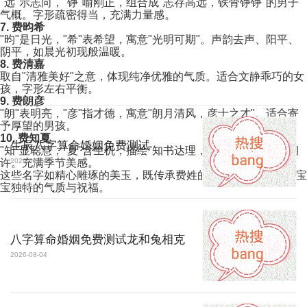
"远"示志向，"铮"喻刚正，组合成"志存高远，铁骨铮铮"的男子
气概。字形疏密得当，充满力量感。
7. 费昀希
"昀"是日光，"希"表希望，寓意"光明可期"。声韵去声、阳平、
阴平，如晨光初现般温暖。
8. 费清嘉
取自"清雅美好"之意，体现纯净优雅的气质。适合文静乖巧的女
孩，字形左右平衡。
9. 费朗彦
"朗"表明亮，"彦"指才德，寓意"朗月清风，彦士之才"。适合寄
予厚望的男孩。
10. 费知夏
生辰八字算命婚姻免费测试
"知"显聪慧，"夏"含生机，描绘"知书达理，如夏繁茂"的成长期
许。充满季节美感。
2026-08-04
这些名字如精心雕琢的美玉，既传承费姓的历史底蕴，又赋予宝
宝独特的气质与祝福。
八字算命婚姻免费测试龙和兔相克
2026-08-04