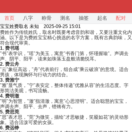
首页
八字
称骨
测名
抽签
起名
配对
宝宝姓费取名
未知 2025-09-25 15:01
费姓作为传统姓氏，取名时既要考虑音韵和谐，又要注重文化内
涵。以下是为费姓宝宝精心挑选的名字方案，既有古典韵味，又
符合现代审美。
1. 费书瑶
"书"表学识，"瑶"为美玉，寓意"书香门第，怀瑾握瑜"。声调去
声、阴平、阳平，读来如珠落玉盘般清脆悦耳。
2. 费云舟
"云"象征高远，"舟"代表前行，组合成"乘云破浪"的意境。适合
男孩，体现胸怀与行动力的结合。
3. 费雅宁
"雅"显气质，"宁"表安定，整体传递"优雅从容"的生活态度。字
形简洁美观，书写流畅。
4. 费明澈
"明"为智慧，"澈"指清澈，寓意"心思澄明"。适合聪慧的宝宝，
声调去声、阳平、去声，铿锵有力。
5. 费思莞
"思"表才思，"莞"为微笑，描绘"才思敏捷，笑靥如花"的灵动形
象。适合活泼可爱的女孩。
6. 费远铮