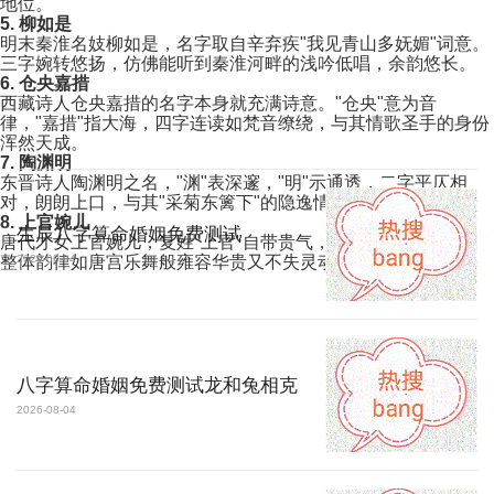
地位。
5. 柳如是
明末秦淮名妓柳如是，名字取自辛弃疾"我见青山多妩媚"词意。
三字婉转悠扬，仿佛能听到秦淮河畔的浅吟低唱，余韵悠长。
6. 仓央嘉措
西藏诗人仓央嘉措的名字本身就充满诗意。"仓央"意为音
律，"嘉措"指大海，四字连读如梵音缭绕，与其情歌圣手的身份
浑然天成。
7. 陶渊明
东晋诗人陶渊明之名，"渊"表深邃，"明"示通透，二字平仄相
对，朗朗上口，与其"采菊东篱下"的隐逸情怀高度契合。
8. 上官婉儿
生辰八字算命婚姻免费测试
唐代才女上官婉儿，复姓"上官"自带贵气，配以"婉儿"的温柔，
整体韵律如唐宫乐舞般雍容华贵又不失灵动。
2026-08-04
八字算命婚姻免费测试龙和兔相克
2026-08-04