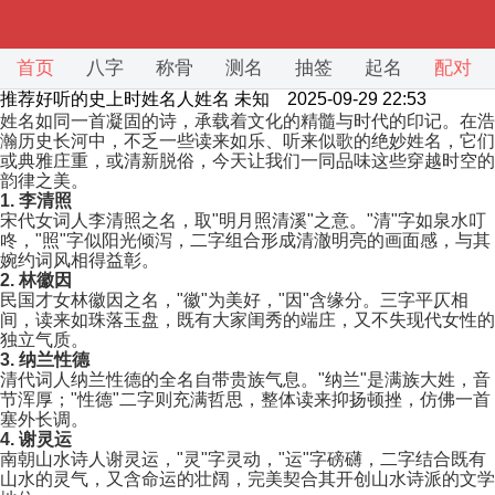
首页
八字
称骨
测名
抽签
起名
配对
推荐好听的史上时姓名人姓名
未知 2025-09-29 22:53
姓名如同一首凝固的诗，承载着文化的精髓与时代的印记。在浩
瀚历史长河中，不乏一些读来如乐、听来似歌的绝妙姓名，它们
或典雅庄重，或清新脱俗，今天让我们一同品味这些穿越时空的
韵律之美。
1. 李清照
宋代女词人李清照之名，取"明月照清溪"之意。"清"字如泉水叮
咚，"照"字似阳光倾泻，二字组合形成清澈明亮的画面感，与其
婉约词风相得益彰。
2. 林徽因
民国才女林徽因之名，"徽"为美好，"因"含缘分。三字平仄相
间，读来如珠落玉盘，既有大家闺秀的端庄，又不失现代女性的
独立气质。
3. 纳兰性德
清代词人纳兰性德的全名自带贵族气息。"纳兰"是满族大姓，音
节浑厚；"性德"二字则充满哲思，整体读来抑扬顿挫，仿佛一首
塞外长调。
4. 谢灵运
南朝山水诗人谢灵运，"灵"字灵动，"运"字磅礴，二字结合既有
山水的灵气，又含命运的壮阔，完美契合其开创山水诗派的文学