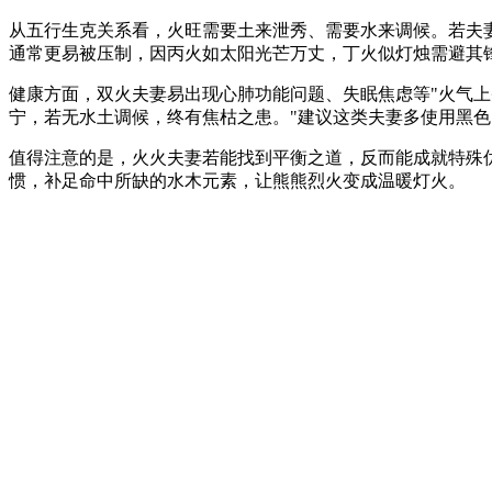
从五行生克关系看，火旺需要土来泄秀、需要水来调候。若夫
通常更易被压制，因丙火如太阳光芒万丈，丁火似灯烛需避其
健康方面，双火夫妻易出现心肺功能问题、失眠焦虑等"火气上
宁，若无水土调候，终有焦枯之患。"建议这类夫妻多使用黑
值得注意的是，火火夫妻若能找到平衡之道，反而能成就特殊
惯，补足命中所缺的水木元素，让熊熊烈火变成温暖灯火。