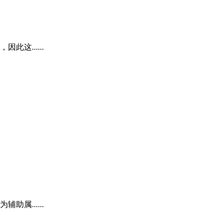
......
......