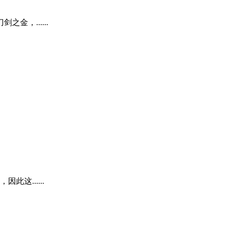
，......
......