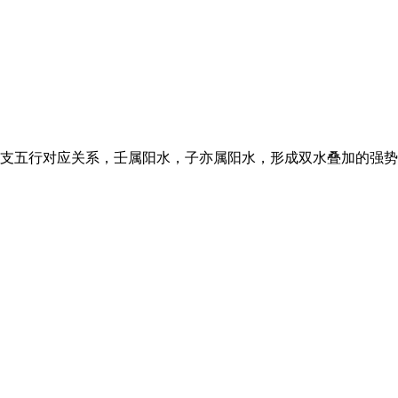
五行对应关系，壬属阳水，子亦属阳水，形成双水叠加的强势格局，因