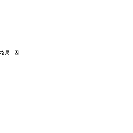
......