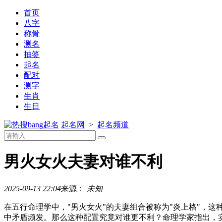
首页
八字
称骨
测名
抽签
起名
配对
测字
生肖
生日
起名
起名网
>
起名频道
男火女火夫妻对谁不利
2025-09-13 22:04
来源：
未知
在五行命理学中，"男火女火"的夫妻组合被称为"炎上格"，
中矛盾频发。那么这种配置究竟对谁更不利？命理学家指出，