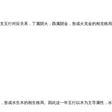
五行对应关系，丁属阴火，酉属阴金，形成火克金的相克格局，因此这
形成水生木的相生格局。因此这一年五行以木为主导属性，水为辅助属