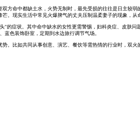
妻双方命中都缺土水，火势无制时，最先受损的往往是日主较弱
锋芒。现实生活中常见火爆脾气的丈夫压制温柔妻子的现象，从
头"的症状。其中命中缺水的女性更需警惕，妇科炎症、皮肤问
色、蓝色装饰卧室，定期到水边旅行调节气场。
优势。比如共同从事创意、演艺、餐饮等需热情的行业时，双火