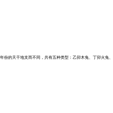
天干地支而不同，共有五种类型：乙卯木兔、丁卯火兔、己卯土兔