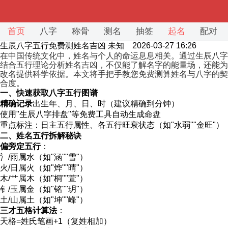
首页
八字
称骨
测名
抽签
起名
配对
生辰八字五行免费测姓名吉凶
未知 2026-03-27 16:26
在中国传统文化中，姓名与个人的命运息息相关。通过生辰八字
结合五行理论分析姓名吉凶，不仅能了解名字的能量场，还能为
改名提供科学依据。本文将手把手教您免费测算姓名与八字的契
合度。
一、快速获取八字五行图谱
精确记录
出生年、月、日、时（建议精确到分钟）
使用"生辰八字排盘"等免费工具自动生成命盘
重点标注：日主五行属性、各五行旺衰状态（如"水弱""金旺"）
二、姓名五行拆解秘诀
偏旁定五行
：
氵/雨属水（如"涵""雪"）
火/日属火（如"烨""晴"）
木/艹属木（如"桐""萱"）
钅/玉属金（如"铭""玥"）
土/山属土（如"坤""峰"）
三才五格计算法
：
天格=姓氏笔画+1（复姓相加）