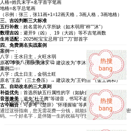
人格=姓氏末字+名字首字笔画
地格=名字总笔画
（示例：张三，张11画+1=12画天格，3画人格，3画地格）
三、吉凶判断三大标准
五行补救
：姓名需补八字所缺（如木弱用"梓""沐"）
数理吉凶
：避开9（凶）、19（大凶）等不吉笔画数
生肖适配
：2025蛇宝宝忌用"日""刀"部首字
四、免费测名实战案例
案例一
：
八字：壬水日主，火旺水弱
2026年八字看事业变动
原名"李炎"（双火克水）→ 建议改为"李沐瑶"（水木相生）
案例二
：
2026-08-03
八字：戊土日主，金弱土旺
原名"王磊"（三土叠压）→ 建议改为"王钧怡"（金土调和）
五、自助改名的三大原则
补益优先
：首选所缺五行属性的字（如缺金用"铭"）
音形兼美
：避免"杜子腾"等谐音，书写不超过20画
2026年八字祝福语
古今融合
：可参考《楚辞》"怀瑾握瑜"等典故
2026-08-03
通过这份指南，您无需花费一分钱，就能揭开姓名背后的吉凶密
码。一个好名字，是伴随一生的祝福与守护。