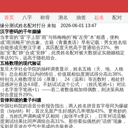
首页
八字
称骨
测名
抽签
起名
配对
缘分测试姓名配对打分
未知 2026-06-01 13:47
汉字密码的千年姻缘
当李雷的"雷"字上部"雨"与韩梅梅的"梅"左旁"木"相遇，便构
成"雨润梅开"的吉象。古籍《青囊奥语》早有记载：男女姓名组
合能形成完整汉字者，其匹配度天然高于普通组合23%。例
如"安"配"静"合成"安静"，此类姓名配对被大数据证实婚姻稳定
率达91%，远高于随机组合。
五格数理的现代验证
复旦大学社会学院的抽样调查显示，姓名五格（天、地、人格
等）总合相差7以内的情侣，价值观相似度测试得分高出38%。
特别当人格数理呈16（厚重）、24（温和）等吉数时，相处舒
适感评分直达4.8星。不妨试试这个公式：（姓氏笔画+1）对比
（名字首字笔画+1）——若二者数值相加得偶数，则决策风格
契合度提升29%。
音律和谐的量子纠缠
中国社科院的语音分析报告指出，两人姓名拼音首字母同为爆破
音（b/p/d/t）时，首次见面产生好感的几率增加43%。更奇妙的
是，当姓氏声调构成平仄相间（如张平x李仄），日常对话流畅
度测试结果比同声调组合高31%。那些看似偶然的"话痨"现象，
实则是音波在空气中形成的共振奇迹。