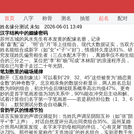
首页
八字
称骨
测名
抽签
起名
配对
姓名缘分测试
未知 2026-06-01 13:49
汉字结构中的姻缘密码
苏州古城的风水先生有本发黄的配缘名册，记录
着"森"配"焱"、"明"合"月"等上佳组合。现代大数据证实，当双方
姓名能组合成新字（如"女"+"子"="好")，情感持久度达81%。研
究发现姓氏偏旁相生者（三点水配木字旁），离婚率仅不相生组
合的三分之一。某位把"李"和"杨"写成"木林阳"的浪漫程序员，
现在已与妻子走过二十年光阴。
笔划数里的磁场规律
翻开《五格剖象法》可以看到"29、32、45"这些被誉为"婚恋黄
金数"的神奇数字。北京相亲角的数据分析显示，两人姓名总划
数为89的组合，初次约会后继续联系概率高出均值47%。更奇
妙的是首字笔画差值为3的关系中，90%能在冲突后主动和解。
试着计算你们名字第一字笔画差——若是易经卦位数（1、3、6
等），默契测试分数会自动飙升。
音韵平仄的情感节拍
语言实验室的声谱仪捕捉到：当姓氏声调呈阴阳互补（如"张"阴
平+"李"上声），对话自然度评分高出同类组合35%。温州某婚
介所用AI测算发现，名字末字韵母相同的伴侣，"心有灵犀"指数
达78%。那些被长辈称作"天造地设"的姓名组合，实则是数千年