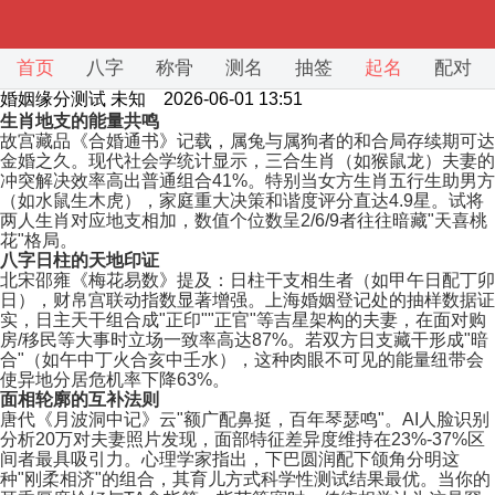
首页
八字
称骨
测名
抽签
起名
配对
婚姻缘分测试
未知 2026-06-01 13:51
生肖地支的能量共鸣
故宫藏品《合婚通书》记载，属兔与属狗者的和合局存续期可达
金婚之久。现代社会学统计显示，三合生肖（如猴鼠龙）夫妻的
冲突解决效率高出普通组合41%。特别当女方生肖五行生助男方
（如水鼠生木虎），家庭重大决策和谐度评分直达4.9星。试将
两人生肖对应地支相加，数值个位数呈2/6/9者往往暗藏"天喜桃
花"格局。
八字日柱的天地印证
北宋邵雍《梅花易数》提及：日柱干支相生者（如甲午日配丁卯
日），财帛宫联动指数显著增强。上海婚姻登记处的抽样数据证
实，日主天干组合成"正印""正官"等吉星架构的夫妻，在面对购
房/移民等大事时立场一致率高达87%。若双方日支藏干形成"暗
合"（如午中丁火合亥中壬水），这种肉眼不可见的能量纽带会
使异地分居危机率下降63%。
面相轮廓的互补法则
唐代《月波洞中记》云"额广配鼻挺，百年琴瑟鸣"。AI人脸识别
分析20万对夫妻照片发现，面部特征差异度维持在23%-37%区
间者最具吸引力。心理学家指出，下巴圆润配下颌角分明这
种"刚柔相济"的组合，其育儿方式科学性测试结果最优。当你的