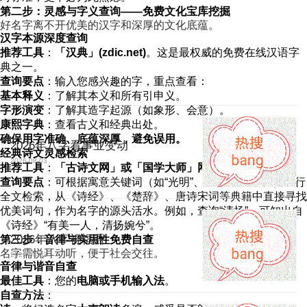
第二步：灵感与字义查询——免费文化宝库挖掘
好名字离不开优美的汉字和深厚的文化底蕴。
汉字本源深度查询
推荐工具
：
「汉典」(zdic.net)
。这是最权威的免费在线汉语字
典之一。
查询要点
：输入您感兴趣的字，重点查看：
基本释义
：了解其本义和所有引申义。
字形演变
：了解其造字起源（如象形、会意）。
康熙字典
：查看古义和经典出处。
确保用字准确、底蕴深厚，避免误用。
2026年八字看事业变动
经典诗文灵感检索
2026-08-03
推荐工具
：
「古诗文网」或「国学大师」网
。
查询要点
：可根据寓意关键词（如“光明”、“宁静”、“俊杰”）进行
全文检索，从《诗经》、《楚辞》、唐诗宋词等典籍中直接寻找
优美词句，作为名字的源头活水。例如，查询“清扬”，可知出自
《诗经》“有美一人，清扬婉兮”。
2026年八字祝福语
第三步：音律与实用性免费自查
名字需悦耳动听，便于社会交往。
2026-08-03
音律与谐音自查
最佳工具
：您的
电脑或手机输入法
。
自查方法
：