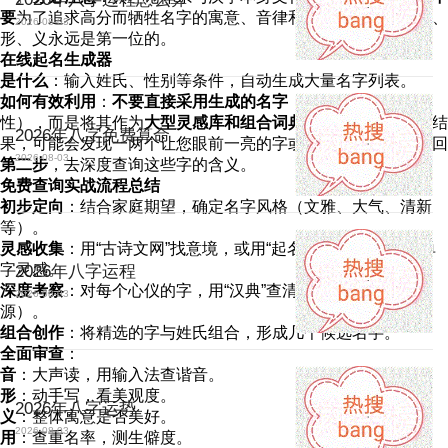
要
为了追求高分而牺牲名字的寓意、音律和您的个人喜好。音、
2026-08-03
形、义永远是第一位的。
在线起名生成器
是什么
：输入姓氏、性别等条件，自动生成大量名字列表。
如何有效利用
：
不要直接采用生成的名字
（易重复且缺乏个
性），而是将其作为
大型灵感库和组合词典
使用。浏览生成的结
2026年八字免费算命
果，可能会发现一两个让您眼前一亮的字或搭配思路，然后跳回
2026-08-03
第二步
，去深度查询这些字的含义。
免费查询实战流程总结
初步定向
：结合家庭期望，确定名字风格（文雅、大气、清新
等）。
灵感收集
：用“古诗文网”找意境，或用“起名生成器”广撒网找单
字灵感。
2026年八字运程
深度考察
：对每个心仪的字，用“汉典”查清老底（字义、来
2026-08-03
源）。
组合创作
：将精选的字与姓氏组合，形成几个候选名字。
全面审查
：
音
：大声读，用输入法查谐音。
形
：动手写，看美观度。
2026年八字运势
义
：整体寓意是否美好。
2026-08-03
用
：查重名率，测生僻度。