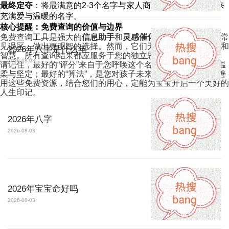
最终定夺
：将最满意的2-3个名字与家人商议，选定那个念起来
充满爱与温暖的名字。
核心提醒：免费查询的价值与边界
免费查询工具是强大的
信息助手
和
灵感催化剂
，能帮助您规避常
见误区，做出更明智的选择。然而，它们无法替代父母的情感和
2026年八字是什么年
智慧。所有查询结果都应服务于您的独立思考和情感选择。
2026-08-03
请记住，最好的“评分”来自于您呼唤这个名字时，心中涌起的温
柔与坚定；最好的“算法”，是您对孩子未来无尽的期盼与爱。善
用这些免费资源，结合您们的用心，定能为宝宝开启一个美好的
人生印记。
2026年八字
2026-08-03
2026年宝宝命好吗
2026-08-03