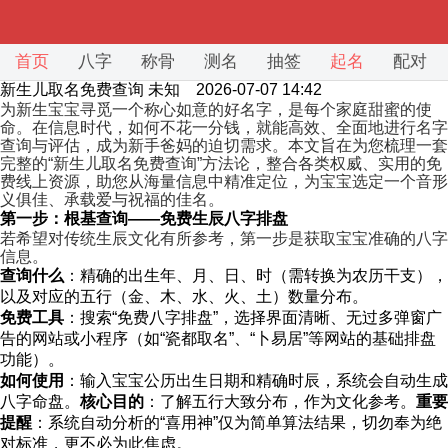
首页
八字
称骨
测名
抽签
起名
配对
新生儿取名免费查询
未知 2026-07-07 14:42
为新生宝宝寻觅一个称心如意的好名字，是每个家庭甜蜜的使
命。在信息时代，如何不花一分钱，就能高效、全面地进行名字
查询与评估，成为新手爸妈的迫切需求。本文旨在为您梳理一套
完整的“新生儿取名免费查询”方法论，整合各类权威、实用的免
费线上资源，助您从海量信息中精准定位，为宝宝选定一个音形
义俱佳、承载爱与祝福的佳名。
第一步：根基查询——免费生辰八字排盘
若希望对传统生辰文化有所参考，第一步是获取宝宝准确的八字
信息。
查询什么
：精确的出生年、月、日、时（需转换为农历干支），
以及对应的五行（金、木、水、火、土）数量分布。
免费工具
：搜索“免费八字排盘”，选择界面清晰、无过多弹窗广
告的网站或小程序（如“瓷都取名”、“卜易居”等网站的基础排盘
功能）。
如何使用
：输入宝宝公历出生日期和精确时辰，系统会自动生成
八字命盘。
核心目的
：了解五行大致分布，作为文化参考。
重要
提醒
：系统自动分析的“喜用神”仅为简单算法结果，切勿奉为绝
对标准，更不必为此焦虑。