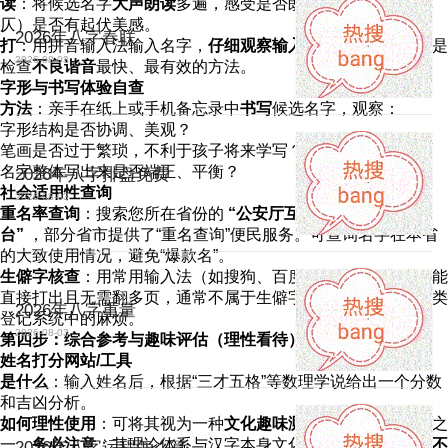
读
：将候选名字
大声朗读
多遍，感受是否朗朗上口，声调（平
仄）是否有起伏美感。
2026年八字春联
打
：用拼音输入法输入名字，
仔细观察输入法联想的词语
。这是
2026-08-03
检查
不良谐音
最快、最有效的方法。
字形与书写体验自查
方法
：亲手在纸上或手机备忘录中
书写
候选名字，观察：
字形结构是否协调、美观？
笔画是否过于繁琐，不利于孩子将来学写？
名字整体写出来是否端正、平衡？
2026年八字排盘免费
社会适用性查询
2026-08-03
重名率查询
：搜索您所在省份的
“公安厅互联网+政务服务平
台”
，部分省市提供了“重名查询”便民服务。可查询名字在本省
的大致使用情况，避免“爆款名”。
生僻字核查
：用常用输入法（如搜狗、百度）输入该字，如果能
直接打出且无需翻多页，通常不属于生僻字，可避免未来在各类
2026年八字重量
登记系统中的麻烦。
2026-08-03
第四步：综合参考与趣味评估（理性看待）
姓名打分网站/工具
是什么
：输入姓名后，根据“三才五格”等数理学说给出一个分数
和吉凶分析。
如何理性使用
：可将其视为一种
文化趣味测试
或多种参考视角之
一。
务必注意
：其理论体系与汉字本身文化关联度有限，
绝对不
2026年八字运程怎么算