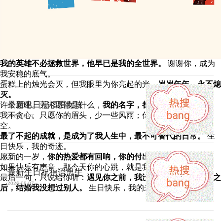
我的英雄不必拯救世界，他早已是我的全世界。
谢谢你，成为
我安稳的底气。
蛋糕上的烛光会灭，但我眼里为你亮起的光，
岁岁年年，永不熄
灭。
最新生日祝福语女孩
许个愿吧。无论愿望是什么，
我的名字，都算自动实现。
我不贪心。只愿你的眉头，少一些风雨；你的笑容，永远有晴
2026-08-07
空。
最了不起的成就，是成为了我人生中，最不可替代的日常。
生
日快乐，我的奇迹。
愿新的一岁，
你的热爱都有回响，你的付出都被珍藏。
如果快乐有声音，那今天你的心跳，就是我最爱听的交响乐。
最新生日祝福语男生
最后一句，只说给你听：
遇见你之前，我没想过结婚；遇见你之
2026-08-07
后，结婚我没想过别人。
生日快乐，我的未来。