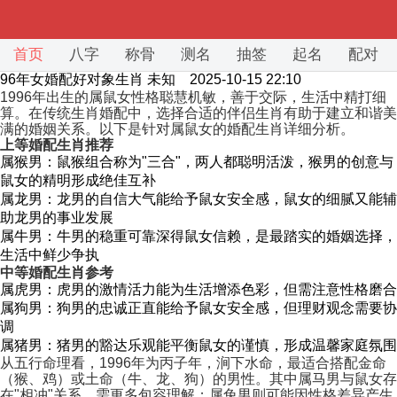
首页
八字
称骨
测名
抽签
起名
配对
96年女婚配好对象生肖
未知 2025-10-15 22:10
1996年出生的属鼠女性格聪慧机敏，善于交际，生活中精打细
算。在传统生肖婚配中，选择合适的伴侣生肖有助于建立和谐美
满的婚姻关系。以下是针对属鼠女的婚配生肖详细分析。
上等婚配生肖推荐
属猴男：鼠猴组合称为"三合"，两人都聪明活泼，猴男的创意与
鼠女的精明形成绝佳互补
属龙男：龙男的自信大气能给予鼠女安全感，鼠女的细腻又能辅
助龙男的事业发展
属牛男：牛男的稳重可靠深得鼠女信赖，是最踏实的婚姻选择，
生活中鲜少争执
中等婚配生肖参考
属虎男：虎男的激情活力能为生活增添色彩，但需注意性格磨合
属狗男：狗男的忠诚正直能给予鼠女安全感，但理财观念需要协
调
属猪男：猪男的豁达乐观能平衡鼠女的谨慎，形成温馨家庭氛围
从五行命理看，1996年为丙子年，涧下水命，最适合搭配金命
（猴、鸡）或土命（牛、龙、狗）的男性。其中属马男与鼠女存
在"相冲"关系，需更多包容理解；属兔男则可能因性格差异产生